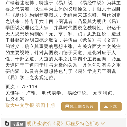
卢翰着述宏博，特擅于《易》说，《易经中说》为其主
要之代表着。以理学为主体的义理诠义，并就六十四卦
与《易传》构制简要图式，为继南宋郑东卿、明代刘定
之以来，特专于六十四卦图说者，凸显其为明代《易》
学图说义理化之大宗，并具时代图说之独特性。识达于
天人思想所构制的「元、亨、利、贞」思想图说，透过
干卦卦辞说明四德之取义，并借由《彖传》与《文言》
的述义，确立其重要的思想主张。有关方面为本文关注
的主要视域，针对其图说四德于天道、造化对应于人
性、干卦之道、人道的人事之用等四个主要面向，乃至
天道同于干道同于理与太极的关系，具体勾勒有关之重
要内涵，以及有关思想特色与于《易》学史乃至图说
《易》学上之客观定位。
页次：
75-118
关键字：
卢翰、 明代易学、 易经中说、 元亨利贞、
仁义礼智
政大中文学报 第四十期
线上翻⾴阅读
下载
明代苏濬治《易》历程及特色析论
专题稿