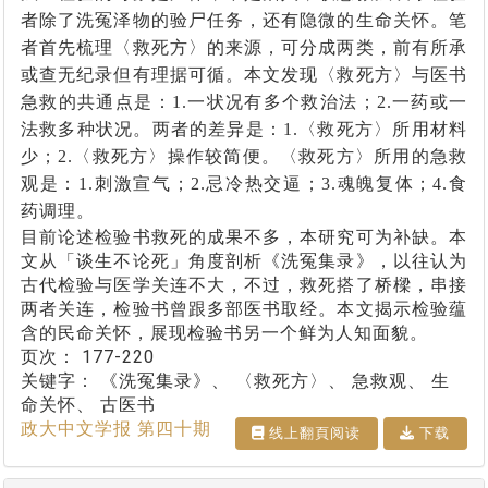
者除了洗冤泽物的验尸任务，还有隐微的生命关怀。笔
者首先梳理〈救死方〉的来源，可分成两类，前有所承
或查无纪录但有理据可循。本文发现〈救死方〉与医书
急救的共通点是：
1.
一状况有多个救治法；
2.
一药或一
法救多种状况。两者的差异是：
1.
〈救死方〉所用材料
少；
2.
〈救死方〉操作较简便。〈救死方〉所用的急救
观是：
1.
刺激宣气；
2.
忌冷热交逼；
3.
魂魄复体；
4.
食
药调理。
目前论述检验书救死的成果不多，本研究可为补缺。本
文从「谈生不论死」角度剖析《洗冤集录》，以往认为
古代检验与医学关连不大，不过，救死搭了桥樑，串接
两者关连，检验书曾跟多部医书取经。本文揭示检验蕴
含的民命关怀，展现检验书另一个鲜为人知面貌。
页次：
177-220
关键字：
《洗冤集录》、 〈救死方〉、 急救观、 生
命关怀、 古医书
政大中文学报 第四十期
线上翻⾴阅读
下载