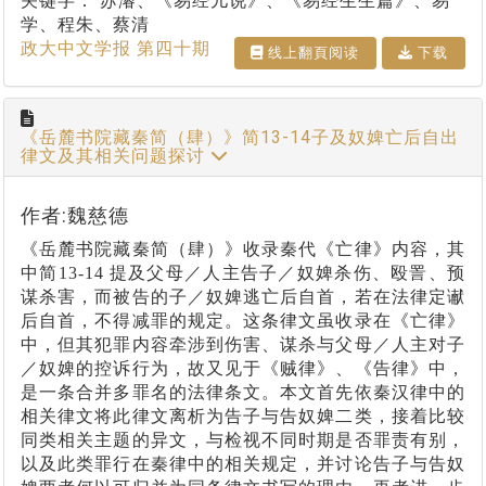
关键字：
苏濬、《易经儿说》、《易经生生篇》、易
学、程朱、蔡清
政大中文学报 第四十期
线上翻⾴阅读
下载
《岳麓书院藏秦简（肆）》简13-14子及奴婢亡后自出
律文及其相关问题探讨
作者:魏慈德
《岳麓书院藏秦简（肆）》收录秦代《亡律》内容，其
中简
13-14
提及父母／人主告子／奴婢杀伤、殴詈、预
谋杀害，而被告的子／奴婢逃亡后自首，若在法律定谳
后自首，不得减罪的规定。这条律文虽收录在《亡律》
中，但其犯罪内容牵涉到伤害、谋杀与父母／人主对子
／奴婢的控诉行为，故又见于《贼律》、《告律》中，
是一条合并多罪名的法律条文。本文首先依秦汉律中的
相关律文将此律文离析为告子与告奴婢二类，接着比较
同类相关主题的异文，与检视不同时期是否罪责有别，
以及此类罪行在秦律中的相关规定，并讨论告子与告奴