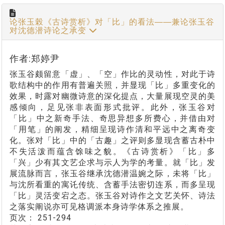
论张玉榖《古诗赏析》对「比」的看法――兼论张玉谷
对沈德潜诗论之承变
作者:郑婷尹
张玉谷颇留意「虚」、「空」作比的灵动性，对此于诗
歌结构中的作用有普遍关照，并显现「比」多重变化的
效果，时露对幽微诗意的深化提点，大量展现空灵的美
感倾向，足见张非表面形式批评。此外，张玉谷对
「比」中之新奇手法、奇思异想多所费心，并借由对
「用笔」的阐发，精细呈现诗作清和平远中之离奇变
化。张对「比」中的「古趣」之评则多显现含蓄古朴中
不失活泼而蕴含馀味之貌。《古诗赏析》「比」多
「兴」少有其文艺企求与示人为学的考量。就「比」发
展流脉而言，张玉谷继承沈德潜温婉之际，未将「比」
与沈所看重的寓讬传统、含蓄手法密切连系，而多呈现
「比」灵活变宕之态。张玉谷对诗作之文艺关怀、诗法
之落实阐说亦可见格调派本身诗学体系之推展。
页次：
251-294