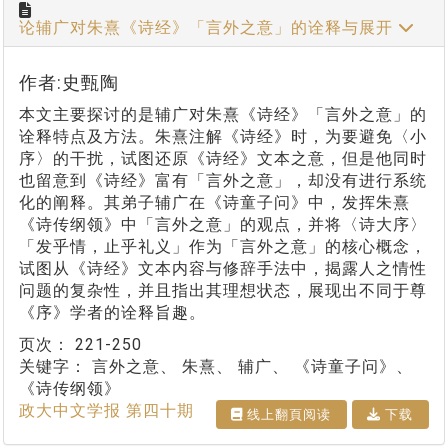
论辅广对朱熹《诗经》「言外之意」的诠释与展开
作者:史甄陶
本文主要探讨的是辅广对朱熹《诗经》「言外之意」的
诠释特点及方法。朱熹注解《诗经》时，为要避免〈小
序〉的干扰，试图还原《诗经》文本之意，但是他同时
也留意到《诗经》富有「言外之意」，却没有进行系统
化的阐释。其弟子辅广在《诗童子问》中，发挥朱熹
《诗传纲领》中「言外之意」的观点，并将〈诗大序〉
「发乎情，止乎礼义」作为「言外之意」的核心概念，
试图从《诗经》文本内容与修辞手法中，揭露人之情性
问题的复杂性，并且指出其理想状态，展现出不同于尊
《序》学者的诠释旨趣。
页次：
221-250
关键字：
言外之意、 朱熹、 辅广、 《诗童子问》、
《诗传纲领》
政大中文学报 第四十期
线上翻⾴阅读
下载