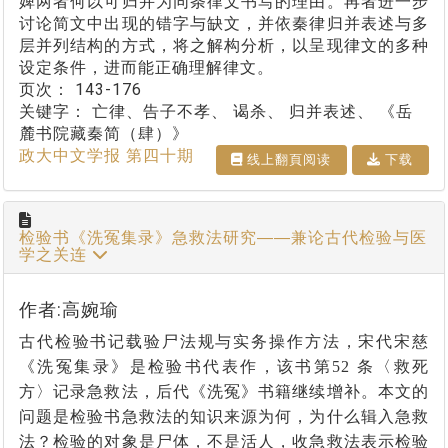
婢两者何以可归并为同条律文书写的理由。再者进一步
讨论简文中出现的错字与缺文，并依秦律归并表述与多
层并列结构的方式，将之解构分析，以呈现律文的多种
设定条件，进而能正确理解律文。
页次：
143-176
关键字：
亡律、告子不孝、 谒杀、 归并表述、 《岳
麓书院藏秦简（肆）》
政大中文学报 第四十期
线上翻⾴阅读
下载
检验书《洗冤集录》急救法研究――兼论古代检验与医
学之关连
作者:高婉瑜
古代检验书记载验尸法规与实务操作方法，宋代宋慈
《洗冤集录》是检验书代表作，该书第
52
条〈救死
方〉记录急救法，后代《洗冤》书籍继续增补。本文的
问题是检验书急救法的知识来源为何，为什么辑入急救
法？检验的对象是尸体，不是活人，收急救法表示检验