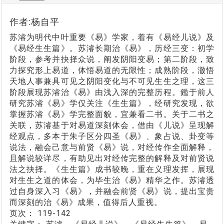
作者:杨自平
苏濬为明代中叶重要《易》学家，着有《易经儿说》及
《易经生生篇》。苏濬长期治《易》，历经三变：初学
阶段，参考并抉择众说，阐发阴阳变易；第二阶段，致
力探究形上易道，体悟易道的无限性；成熟阶段，澈悟
天地人事兼具可见之阴阳变化与不可见生生之理，这三
阶段展现苏濬治《易》由浅入深的完整历程。鑑于前人
研究苏濬《易》学仅关注《生生篇》，经研究发现，欲
掌握苏濬《易》学完整面貌，宜兼看二书。关于二书之
关联，苏濬基于对易道深刻体会，借由《儿说》呈现解
经观点，多本于朱子区分四圣《易》、象占说、卦变等
说法，融会己意与前贤《易》说，对经传作全面解释，
且解说较详尽，有助见出对经传完整的解释及对前贤说
法之抉择。《生生篇》成书较晚，重在义理发挥，展现
对生生之道的体会，为毕生治《易》精华之作。苏濬透
过自身深入习《易》，并融会前贤《易》说，提出宝贵
而深刻的治《易》成果，值得后人重视。
页次：
119-142