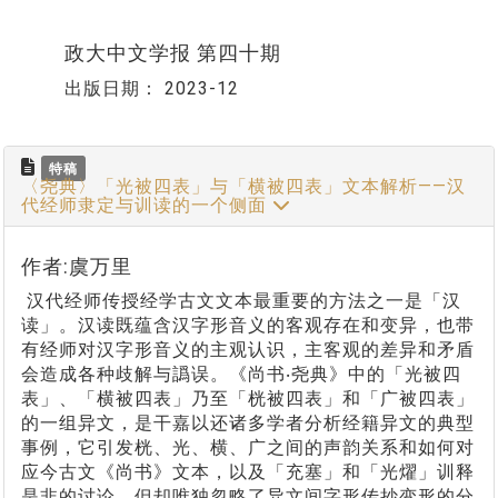
政大中文学报 第四十期
出版日期：
2023-12
特稿
〈尧典〉「光被四表」与「横被四表」文本解析——汉
代经师隶定与训读的一个侧面
作者:虞万里
汉代经师传授经学古文文本最重要的方法之一是「汉
读」。汉读既蕴含汉字形音义的客观存在和变异，也带
有经师对汉字形音义的主观认识，主客观的差异和矛盾
会造成各种歧解与譌误。《尚书‧尧典》中的「光被四
表」、「横被四表」乃至「桄被四表」和「广被四表」
的一组异文，是干嘉以还诸多学者分析经籍异文的典型
事例，它引发桄、光、横、广之间的声韵关系和如何对
应今古文《尚书》文本，以及「充塞」和「光燿」训释
是非的讨论，但却唯独忽略了异文间字形传抄变形的分