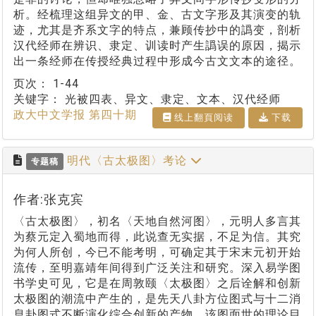
析。经梳理这组异文的甲、金、古文字形及其演变的轨
迹，尤其是齐系文字的特点，兼顾传抄中的譌变，剖析
汉代经师在辨识、隶定、训读时产生譌误的原因，揭示
出一条经师在传授经典过程中形成今古文文本的途径。
页次：
1-44
关键字：
光被四表、异文、隶定、文本、汉代经师
政大中文学报 第四十期
线上翻⾴阅读
下载
明代〈古太极图〉考论
专题稿
作者:张克宾
〈古太极图〉，初名〈天地自然河图〉，元明人多言其
为蔡元定入蜀地而得，此说查无实据，不足为信。其究
为何人所创，今已不能考明，可确定其于宋末元初开始
流传，至明嘉靖年间得到广泛关注和研究。深入易学图
书学史可见，它是在周敦颐〈太极图〉之后诠解和创新
太极图的潮流中产生的，是先天八卦方位图式与十二消
息卦图式不断演化综合创新的产物。该图面世的理论目