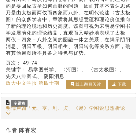
的是要回应古圣如何画卦的问题，因而其基本表达思路
乃是由太极而两仪而四象而八卦。在明代论述〈古太极
图〉的众多学者中，章潢将其思想意蕴和理论价值推向
了新的理论境地和历史高度。该图可视为宋明易学图书
学发展演化的理论结晶，直观而又精妙地表现了太极－
两仪－四象－八卦之间的圆融一体之关系，在揭示阴阳
消息、阴阳互根、阴阳相生、阴阳转化等关系方面，确
有其他易图所不具备之特色与优势。
页次：
49-74
关键字：
易学图书学、 〈河图〉、 〈古太极图〉、
先天八卦图式、 阴阳消息
政大中文学报 第四十期
线上翻⾴阅读
下载
专题稿
明儒卢翰「元、亨、利、贞」《易》学图说思想析论
作者:陈睿宏