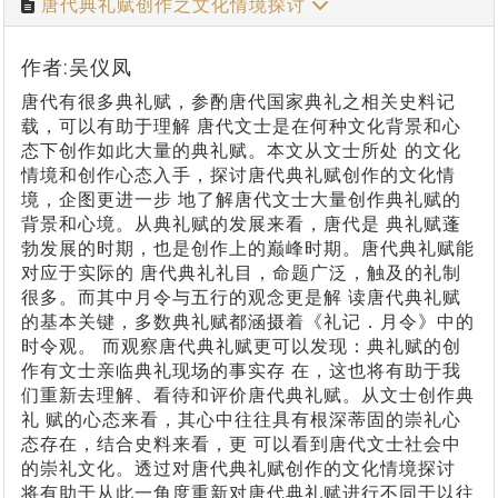
唐代典礼赋创作之文化情境探讨
作者:吴仪凤
唐代有很多典礼赋，参酌唐代国家典礼之相关史料记
载，可以有助于理解 唐代文士是在何种文化背景和心
态下创作如此大量的典礼赋。本文从文士所处 的文化
情境和创作心态入手，探讨唐代典礼赋创作的文化情
境，企图更进一步 地了解唐代文士大量创作典礼赋的
背景和心境。从典礼赋的发展来看，唐代是 典礼赋蓬
勃发展的时期，也是创作上的巅峰时期。唐代典礼赋能
对应于实际的 唐代典礼礼目，命题广泛，触及的礼制
很多。而其中月令与五行的观念更是解 读唐代典礼赋
的基本关键，多数典礼赋都涵摄着《礼记．月令》中的
时令观。 而观察唐代典礼赋更可以发现：典礼赋的创
作有文士亲临典礼现场的事实存 在，这也将有助于我
们重新去理解、看待和评价唐代典礼赋。从文士创作典
礼 赋的心态来看，其心中往往具有根深蒂固的崇礼心
态存在，结合史料来看，更 可以看到唐代文士社会中
的崇礼文化。透过对唐代典礼赋创作的文化情境探讨
将有助于从此一角度重新对唐代典礼赋进行不同于以往