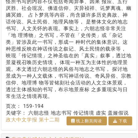
怪所书写的内容不仅包括奇闻异事、因果 报应、五行
厌胜、社会现况、佛道信仰、灾异祯祥、讬梦离魂、幽
媾冥婚、 占卜梦兆等内容，尚含摄许多历史典故、神
话传说、风土民俗、地理风物等， 是整体文化的地志
书写、人文关怀的表现。事实上，六朝志怪非常关注
「地 理博物」之书写，不管在「史传类」或「杂记
类」皆涉及此一书写，形成一 种时代的集体意识。这
种思维反映在神话传说之叙记、风土民情的载录等，
映现「传记情境」之神圣临在的「真实」叙事，透过地
景凝视召唤历史情境， 体现一种互为主体性的地理景
观。本文透过六朝志怪的风俗与地志之书写， 探讨地
景成为一种人文载体，书写神话传说、奇风异俗、宗教
信仰、地理博 物等皆铭刻社会活动的人文立体景观，
透过主体感知的书写，布示地景座标 之多重现实与日
常生活之情境再现。
页次：
159-194
关键字：
六朝志怪 地志书写 传记情境 虚实 盖娅假说
政大中文学报 第十二期
线上翻⾴阅读
下载