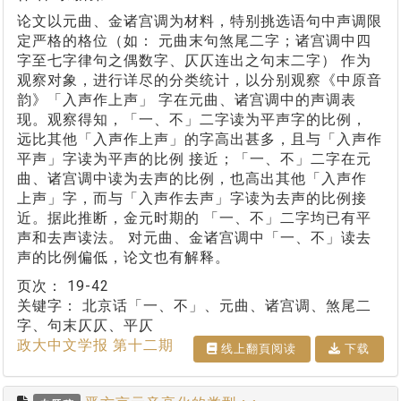
论文以元曲、金诸宫调为材料，特别挑选语句中声调限
定严格的格位（如： 元曲末句煞尾二字；诸宫调中四
字至七字律句之偶数字、仄仄连出之句末二字） 作为
观察对象，进行详尽的分类统计，以分别观察《中原音
韵》「入声作上声」 字在元曲、诸宫调中的声调表
现。观察得知，「一、不」二字读为平声字的比例，
远比其他「入声作上声」的字高出甚多，且与「入声作
平声」字读为平声的比例 接近；「一、不」二字在元
曲、诸宫调中读为去声的比例，也高出其他「入声作
上声」字，而与「入声作去声」字读为去声的比例接
近。据此推断，金元时期的 「一、不」二字均已有平
声和去声读法。 对元曲、金诸宫调中「一、不」读去
声的比例偏低，论文也有解释。
页次：
19-42
关键字：
北京话「一、不」、元曲、诸宫调、煞尾二
字、句末仄仄、平仄
政大中文学报 第十二期
线上翻⾴阅读
下载