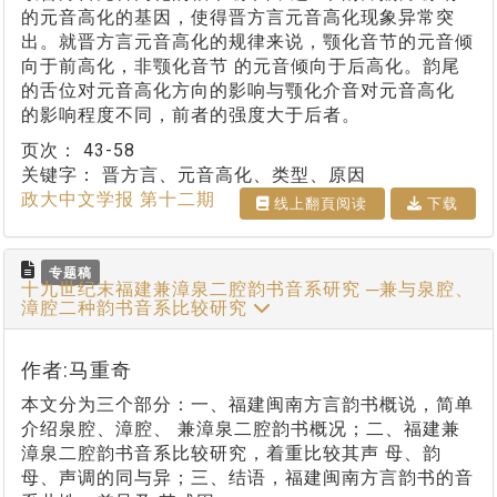
的元音高化的基因，使得晋方言元音高化现象异常突
出。就晋方言元音高化的规律来说，颚化音节的元音倾
向于前高化，非颚化音节 的元音倾向于后高化。韵尾
的舌位对元音高化方向的影响与颚化介音对元音高化
的影响程度不同，前者的强度大于后者。
页次：
43-58
关键字：
晋方言、元音高化、类型、原因
政大中文学报 第十二期
线上翻⾴阅读
下载
专题稿
十九世纪末福建兼漳泉二腔韵书音系研究 ─兼与泉腔、
漳腔二种韵书音系比较研究
作者:马重奇
本文分为三个部分：一、福建闽南方言韵书概说，简单
介绍泉腔、漳腔、 兼漳泉二腔韵书概况；二、福建兼
漳泉二腔韵书音系比较研究，着重比较其声 母、韵
母、声调的同与异；三、结语，福建闽南方言韵书的音