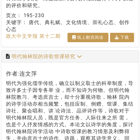
的评价和研究。
页次：
195-230
关键字：
唐代、典礼赋、文化情境、崇礼心态、创作
心态
政大中文学报 第十二期
线上翻⾴阅读
下载
明代翰林院的诗歌馆课研究
作者:连文萍
明代为强化儒学传统，确立以制义取士的科举制度，导
致许多士子因专务举 业，而不知诗为何物。但明代翰
林院教习、考选庶吉士，却十分重视诗歌，翰林 院内
的诗学活动亦相当频繁，包括应制、例赠、馆课、集结
诗社、聚会唱和、讲 论诗法、品评诗作等，诗歌对于
明代翰林院人员，既是官方任务、人际往来之所 需，
也是个人抒发情感的方式。本论文以诗学的角度，探讨
明代翰林院诗学活动 中诗歌馆课的教习情形及利弊得
失，并由庶吉士的诗作、诗题，观察其诗学意义。 同