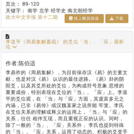
页次：
89-120
关键字：
南学 北学 经学史 南北朝经学
政大中文学报 第十二期
线上翻⾴阅读
下载
李道平《周易集解纂疏》 的爻位「当」、「应」观析
论
作者:陈伯适
李鼎祚的《周易集解》，为目前保存汉《易》的主要文
献，也是对汉《易》 认识的最佳进路。《易》卦的阴
阳爻，以及其爻所处的爻位，为构成符号意象 思维的
重要成份，特别表现在爻位的「当」、「应」上。李道
平的爻位观，在 「当」与「应」方面，其庞富多元之
内涵，已非《易传》或汉魏某家之说所能 牢笼。李氏
在爻位关系的理解或释义的运用上，「当」与「应」的
关系，往往 相伴互现，而且重视正应的认识。同时，
除了一般的「当」、「应」关系外， 李氏也提到特殊
的「当」、「应」关系，运用了动态的、积极的爻变手