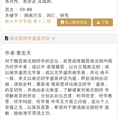
系共性、差异及 其成因。
页次：
59-88
关键字：
闽南方言、词汇、研究
政大中文学报 第十二期
线上翻⾴阅读
下载
南北朝经学盛衰评议
作者:黄忠天
对于魏晋南北朝经学的定位，前贤或将魏晋南北朝均视
为经学中衰；或以中 衰视魏晋，以分立视南北朝；或
以南学盛而北学衰；或以北学盛而南学衰，所论 殊不
一致。本文以南北经学盛衰评议为题，即欲借鸠合旧
籍，借助史料，重新省 视前贤评论南北经学「盛衰」
的妥切性，并借由多元角度，了解诸家对南北朝经 学
理解差异的所在，分别从在位态度、时局世变、经学教
育、经学纯驳、经学着 作等五方面之比较，提出个人
管窥之见，以探其原委，希望对于廓清南北朝经学 面
貌，能收潦尽潭清之功。