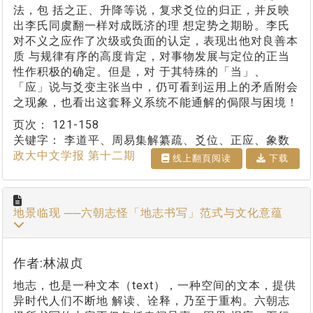
法，包 括之正、升降等说，复求爻位的归正，并反映
出李氏同虞翻一样对成既济的理 想定势之期盼。李氏
对不义之应作了次级或负面的认定，表现出他对良善本
质 与规律有序的高度肯定，对事物发展与定位的正当
性作积极的确定。但是，对 于其特殊的「当」、
「应」说与爻变主张当中，仍可看到运用上的矛盾附会
之现象，也看出这套释义系统不能通解的侷限与困境！
页次：
121-158
关键字：
李道平、周易集解纂疏、爻位、正应、象数
政大中文学报 第十二期
线上翻⾴阅读
下载
地景临现 ──六朝志怪「地志书写」范式与文化意蕴
作者:林淑贞
地志，也是一种文本（text），一种空间的文本，提供
异时代人们不断地 解读、诠释，乃至于重构。六朝志