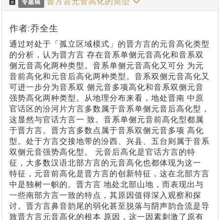
晋方言元音高化的类型
专题稿
作者:乔全生
通过对处于「孤立区域模式」的晋方言的元音高化类型
的分析，认为晋方言 存在音系单侧元音高化和音系双
侧元音高化两种类型。音系单侧元音高化又可分 为元
音前高化和元音后高化两种类型。音系双侧元音高化又
可进一步分为音系双 侧元音多项高化和音系双侧元音
强势高化两种类型。从地理分布来看，地处晋南 中原
官话区的汾河片方言多数属于音系单侧元音后高化型，
这显然与官话方言一 致。音系单侧元音前高化型都属
于晋方言。晋方言多数点属于音系双侧元音多项 高化
型。处于方言交接地带的汾西、兴县、五台则属于音系
双侧元音强势高化型。 元音后高化是官话方言的特
征，大多数汉语北部方言的元音高化也都体现为这一
特征，元音前高化是晋方言的创新特征，这在北部方言
中是独树一帜的。晋方言 地处北部山地，而表现出与
一些南部方言一致的特点，其原因值得深入观察和探
讨。晋方言鼻音韵尾的弱化甚至脱落与阴声韵合流是导
致晋方言元音高化的根本 原因，这一因素刺激了原有