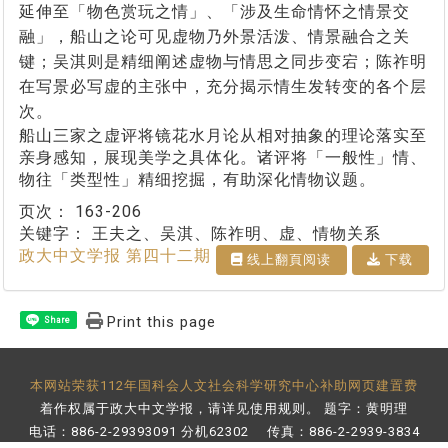
延伸至「物色赏玩之情」、「涉及生命情怀之情景交
融」，船山之论可见虚物乃外景活泼、情景融合之关
键；吴淇则是精细阐述虚物与情思之同步变宕；陈祚明
在写景必写虚的主张中，充分揭示情生发转变的各个层
次。
船山三家之虚评将镜花水月论从相对抽象的理论落实至
亲身感知，展现美学之具体化。诸评将「一般性」情、
物往「类型性」精细挖掘，有助深化情物议题。
页次：
163-206
关键字：
王夫之、吴淇、陈祚明、虚、情物关系
政大中文学报 第四十二期
线上翻⾴阅读
下载
Print this page
Share
本网站荣获112年国科会人文社会科学研究中心补助网页建置费
着作权属于政大中文学报，请详见
使用规则
。 题字：黄明理
电话：886-2-29393091 分机62302 传真：886-2-2939-3834