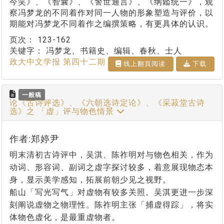
今笑》、《智囊》、《警世通言》、《纲鑑统一》，观
察冯梦龙的不同着作对同一人物的形象塑造与评价，以
期能对冯梦龙不同着作之编撰策略，有更具体的认识。
页次：
123-162
关键字：
冯梦龙、书籍史、编辑、春秋、士人
政大中文学报 第四十二期
线上翻⾴阅读
下载
一般稿
论《古诗评选》、《六朝选诗定论》、《采菽堂古诗
选》之 「虚」评与物色情景
作者:郑婷尹
明末清初古诗评中，吴淇、陈祚明对与物色相关，作为
动词、形容词、副词之虚字探讨较多，着意展现物态本
身，显示美学感知，拓展前朝少见之视野。
船山「写光写气」对虚物有较多关照。吴淇更进一步深
刻阐说虚物之物理性。陈祚明主张「捕虚得踪」，将实
体物色虚化，是最重虚物者。