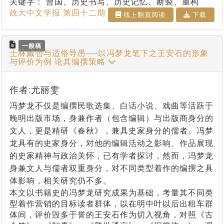
关键字：
曾国、历史书写、历史记忆、断裂、重构
政大中文学报 第四十二期
线上翻⾴阅读
下载
一般稿
士林臧否与适俗导愚──以冯梦龙笔下之王安石的形象
与评价为例 论其编撰策略
作者:尤丽雯
冯梦龙不仅是编撰民歌选集、白话小说、戏曲等活跃于
晚明出版市场，身兼作者（包含编辑）与出版商身分的
文人，更是精研《春秋》，兼具史家身分的儒者。冯梦
龙具有的史家身分，对他的编辑活动之影响、作品展现
的史家精神与政治关怀，已有学者探讨，然而，冯梦龙
身兼文人与儒者双重身分，对不同类型着作的编撰之具
体影响，相关研究仍不多。
本文以书籍史的冯梦龙研究成果为基础，考量其不同类
型着作营销的目标读者群体，以在明中叶以后出租车群
体间，评价毁多于誉的王安石作为切入视角，对照《古