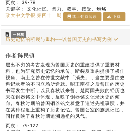
页次：
39-78
关键字：
文化记忆、暴力、叙事、接受、炮烙
政大中文学报 第四十二期
线上翻⾴阅读
下载
一般稿
历史记忆的断裂与重构──以曾国历史的书写为例
作者:陈民镇
层出不穷的考古发现为曾国历史的重建提供了重要材
料，也为研究历史记忆的承传、断裂及重构提供了极佳
视角。南土之曾在传世文献中「消失」，当主要是由史
料记录者的不同立场所造就。昭王南征之后曾国的历史
书写发生中断，以及春秋以来曾、楚两国失败的经历也
未在铜器铭文中体现，反映了铜器铭文记录历史的倾
向。春秋时期的曾国铜器铭文着意于追述先祖事蹟，并
在某种程度上重构了历史记忆。曾国公室的族源记忆，
同样反映了春秋时期追溯远祖的风气。
页次：
79-122