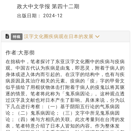
政大中文学报 第四十二期
出版日期：
2024-12
汉字文化圈疾病观在日本的发展
特稿
作者:大形彻
在拙稿中，笔者探讨了东亚汉字文化圈中的疾病与疫病
观。中国古代认为疾病是由鬼，即恶灵，附着于病人的
身体或进入体内而引起的。在汉字的结构中，也有与疾
病原因及其治疗相关的元素。疫病的「疫」字的甲骨文
似乎描绘了用棍状物体击打附着于病人的疫鬼以将其驱
逐的情景。笔者将此称为「鬼系病因论」。这种观点透
过汉字及文献也对日本产生了影响。具体来说，分为以
下几点进行考察：（一）基于阴阳五行论的气系病因
论；（二）鬼系病因论；（三）文字中所见鬼系病因
论；（四）傩与方相氏的关联。此次考量到在台湾的发
表，笔者特意介绍了日本人皆知的内容。作为整体发