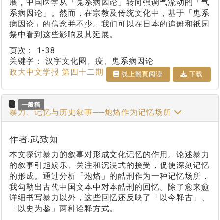
展，中国医学从「鬼系病因论」转向强调气流动的「气
系病因论」。然而，在宗教及传统文化中，基于「鬼系
病因论」的信念并不少。我们可以在日本的追傩和祇园
祭中看到这些影响及其延展。
页次：
1-38
关键字：
汉字文化圈、疫、鬼系病因论
政大中文学报 第四十二期
线上翻⾴阅读
下载
一般稿
暴力、记忆与历史叙事──炮烙作为记忆场所
作者:武致知
本文探讨暴力的叙事对形成文化记忆的作用。论述暴力
的叙事引起娱乐、关注和沉浸式的接受，促使深刻记忆
的形成。通过分析「炮烙」的酷刑作为一种记忆场所，
我勾勒出古代中国文本中对本酷刑的回忆。除了愈来愈
详细书写暴力以外，这些回忆还反映了「以今释古」、
「以史为鉴」两种诠释方式。