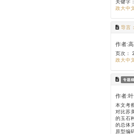
关键字
政大中
导言
作者:
页次：
政大中
专题
作者:
本文考
对比苏
的玉石
的总体
原型编