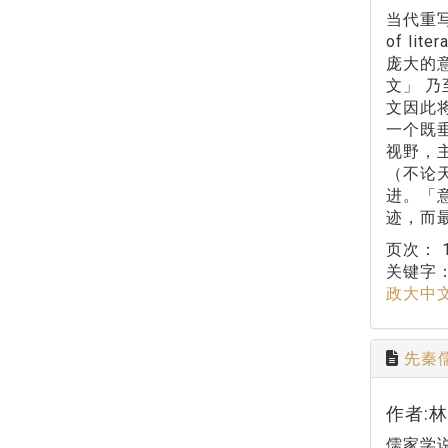
当代重写
of li
庞大的
文」 
文因此
一个既
视野，
（不论
进。「
迹，而
页次：
关键字
政大中
先秦
作者:
儒家学