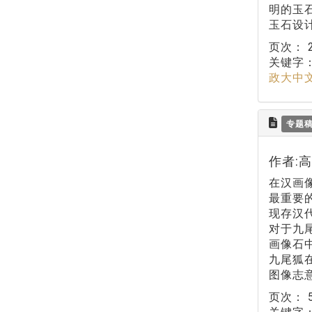
明的玉
玉石设
页次：
关键字
政大中
专题
作者:
在汉画
最重要
现存汉
对于九
画像石
九尾狐
图像志
页次：