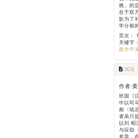
祧」的
在于双
歆为了
学分裂
页次：
关键字
政大中
试论
作者:
班固《
中以司
彪〈续
者虽只
以刘 
与应劭
差异，