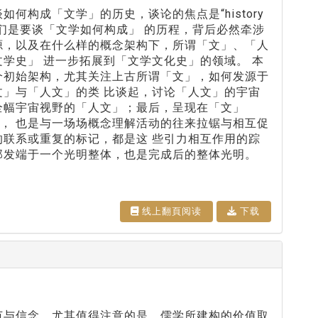
何构成「文学」的历史，谈论的焦点是“history
ature”。而当我们是要谈「文学如何构成」 的历程，背后必然牵涉
源，以及在什么样的概念架构下，所谓「文」、「人
学史」 进一步拓展到「文学文化史」的领域。 本
个初始架构，尤其关注上古所谓「文」，如何发源于
文」与「人文」的类 比谈起，讨论「人文」的宇宙
全幅宇宙视野的「人文」；最后，呈现在「文」
， 也是与一场场概念理解活动的往来拉锯与相互促
的联系或重复的标记，都是这 些引力相互作用的踪
那发端于一个光明整体，也是完成后的整体光明。
线上翻⾴阅读
下载
范与信念。尤其值得注意的是，儒学所建构的价值取