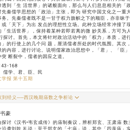
渗透到「生 活世界」的诸般面向，那么与人们息息相关的「
讨先秦儒学思想的「政治」主张，即为 研究中国文化之一重
事务。先秦儒者既不是一甘于权力旗帜之下的顺臣，亦非昧于
」或「天下」为出 发点的理想性立场。此种立场经常冲撞了
的「生活世界」，保持着某种若即若离的微 妙关系，方可为
进行探讨。首先，本文将针对政治活动中的「权力」本质，进
力」的行使上的几个问 题，厘清儒者所处的时代氛围。其次
献的内容，进行讨论。说明儒家政治思想中，「君」、「臣」
冲突 断裂中，儒者的因应之道。
143-168
：
儒学、君、臣、民
文学报 第十五期
议到经义──西汉晚期庙数之争析论
张书豪
由探讨《汉书•韦玄成传》的庙制奏议，辨析郑玄、王肃庙 
全沿袭刘歆 礼说；至于郑玄的「七庙」说，其中「四亲庙」实