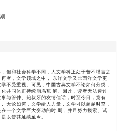
五期
科，但和社会科学不同，人文学科正处于苦不堪言之
。再者，文学领域之中， 东洋文学又比西洋文学更
文学不受重视。可见，中国古典文学不论如何分类，
文化共同体正持续崩塌瓦 解。因此，读者无法透过
故事与管仲、鲍叔牙的友情佳话，时至今日，竟有
， 无论如何，文学给人力量，文学可以超越时空，
处在一个文学巨大变动的时 期，并且努力摸索、试
，是以使其延续至今。