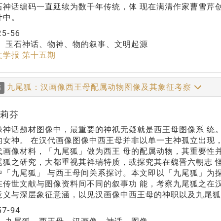
石神话编码一直延续为数千年传统，体 现在满清作家曹雪芹创作
计中。
25-56
：
玉石神话、物神、物的叙事、文明起源
文学报 第十五期
九尾狐：汉画像西王母配属动物图像及其象征考察
稿
高莉芬
像神话题材图像中，最重要的神祇无疑就是西王母图像系 统
的女神。 在汉代画像图像中西王母并非以单一主神孤立出现
代画像材料，「九尾狐」做为西王 母的配属动物，其重要性
尾狐之研究，大都重视其祥瑞特质，或探究其在魏晋六朝志 
中「九尾狐」 与西王母间关系探讨。本文即以「九尾狐」为
在传世文献与图像资料间不同的叙事功 能，考察九尾狐之在
意义与深层象征意涵，以见汉画像中西王母的神职以及九尾狐
57-94