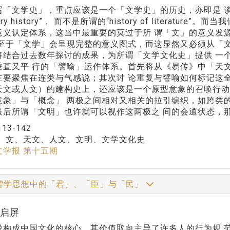
「文学史」，重点应该是一个「文学史」的历史，亦即是 谈如
terary history”， 而不是所谓的“history of liter
意义认定体系，这当中最重要的莫过于所 谓「文」的意义发
乃至于「文学」会呈现完整的意义图式，而这显然又必须从「文
将结合过去数年探讨的成果，为所谓「文学文化史」提供 一
垂直又平 行的「譬喻」运作体系。首先将从《易传》中「天
主要聚焦在连类与气感说；其次讨 论重复与譬喻如何标记这
天文或人文）的建构史上，还应该是一个原型意象的召唤行动
意象」与「概念」 两极之间相对又相关的拉引编织，如跨类
最后所谓「文明」也许就可以视作这两极之 间的会通状态，
113-142
：
文、天文、人文、文明、文学文化史
文学报 第十五期
儒学思想中的「君」、「臣」与「民」
林启屏
说构成中国文化的核心，其价值取向主导了许多人的行为规 