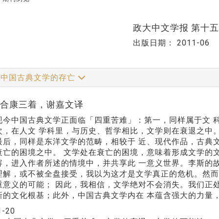
政大中文学报 第十
出版日期：
2011-06
中国古典文学的存亡
川合康三着，谢嘉文译
现今中国古典文学正面临「四重苦难」：第一，同样属于文 
次，在人文 学科里，与历史、哲学相比，文学则在衰退之中
最后，同样是东洋文学的范畴，相较于 近、现代作品，古典
衰亡的困境之中。 文学处在衰亡的困境，意味着形成文学的
容，进入作者所述的情境中，并共享此 一意义世界。李斯的
理解，或不被全盘接受，我以为这才是文学真正的危机。然而
重意义的可能； 因此，我相信，文学绝对不会消失。我们正
新的文化根基；此外，中国古典文学内在 本蕴含强大的力量
1-20