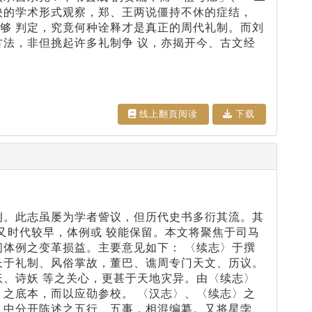
映的学术形式观察，郑、王两说僵持不休的症结，
够 判定，究竟何种诠释才是真正的周代礼制。而刘
方法，非但挑起许多礼制争 议，亦揭开今、古文经
线上翻⾴阅读
下载
例。此志虽屡为学者訾议，但历代史书多衍其流。其
又时代较早，体例或 较能保留。本文将聚焦于司马
间体例之变革损益。主要意见如下： 〈续志〉于撰
长于礼制、风俗掌故，董巴、谯周专门天文、历议。
妖、诗妖 等之关心，更甚于天地灾异。由〈续志〉
〉之底本，而以应劭参校。 〈汉志〉、〈续志〉之
〉中分开陈述之五行、五事，相混编纂。又将星孛、