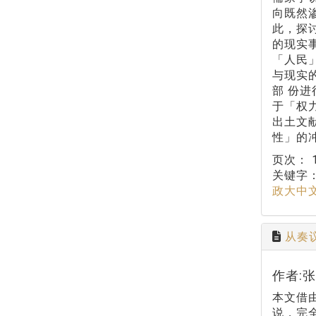
向既然
此，探
的现实
「人民
与现实
部 份
于「权
出土文
性」的
页次：
关键字
政大中
从奏
作者:
本文借
说，完