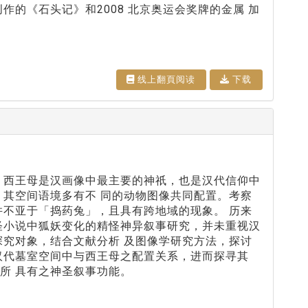
的《石头记》和2008 北京奥运会奖牌的金属 加
线上翻⾴阅读
下载
。西王母是汉画像中最主要的神祇，也是汉代信仰中
，其空间语境多有不 同的动物图像共同配置。考察
并不亚于「捣药兔」，且具有跨地域的现象。 历来
怪小说中狐妖变化的精怪神异叙事研究，并未重视汉
探究对象，结合文献分析 及图像学研究方法，探讨
汉代墓室空间中与西王母之配置关系，进而探寻其
所 具有之神圣叙事功能。