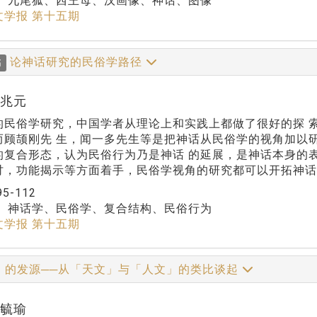
：
九尾狐、西王母、汉画像、神话、图像
文学报 第十五期
论神话研究的民俗学路径
稿
田兆元
的民俗学研究，中国学者从理论上和实践上都做了很好的探 
而顾颉刚先 生，闻一多先生等是把神话从民俗学的视角加以
的复合形态，认为民俗行为乃是神话 的延展，是神话本身的
讨，功能揭示等方面着手，民俗学视角的研究都可以开拓神话
95-112
：
神话学、民俗学、复合结构、民俗行为
文学报 第十五期
」的发源──从「天文」与「人文」的类比谈起
郑毓瑜