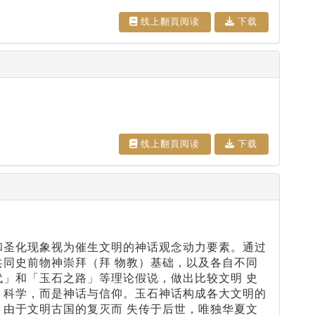
线上翻⾴阅读
下载
线上翻⾴阅读
下载
和圣化现象视为催生文明的神话观念动力要素。通过
共同史前物神崇拜（拜 物教）基础，以及各自不同
代」和「玉石之路」等理论假说，做出比较文明 史
 科学，而是神话与信仰。玉石神话构成各大文明的
）由于文明古国的复灭而 失传于后世，唯独华夏文