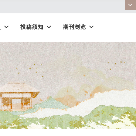
:::
员
投稿须知
期刊浏览