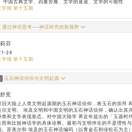
：
中国古典文学、四重苦难、文学的衰退、文学的可能性
文学报 第十五期
：通过神话思考──神话研究的新视野
高莉芬
21-24
文学报 第十五期
玉石神话信仰与文明起源
稿
叶舒宪
察旧大陆上人类文明起源期的玉石神话信仰，将玉石的崇拜 
美尔文明、 埃及文明和中国文明的玉石神话信仰，确认出其
种类和文学表现形态。对中国大陆学 界近年提出的「玉器时
关照和比较神话学的具体诠释。最初与文明伴生的不是理性与
码。苏美尔和 埃及的玉石神话编码（以青金石和绿松石为主