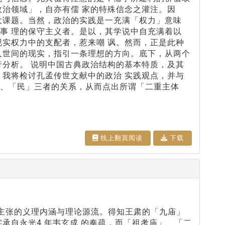
政治领域」，自亦有儒 家的特殊信念之灌注。因
大课题。当然，政治的实践是一充满「权力」意味
事 理的保守主义者。是以，其学说中自充满着以
现实权力中的支配者，惹来嘲 讽。然而，正是此种
人世间的现实，指引一条理想的方向。底下，从两个
行分析。 说明中国古典政治结构的基本特质，及其
，我将检讨孔孟传世文献中的政治 实践观点，并与
、「民」三者的关系，从而点出所谓「二重主体
线上翻⾴阅读
下载
数主张的义理内涵与理论源流。得知王肃的「九庙」
承自永光4 年韦玄成 的奏疏，而「祖考庙」、「二