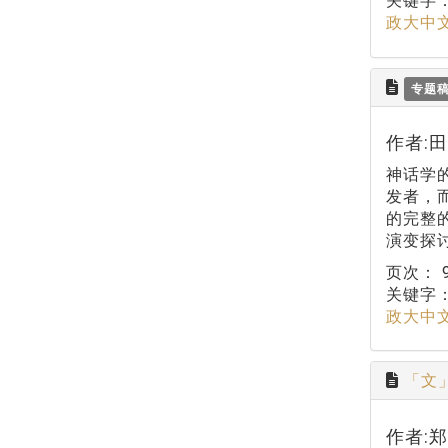
关键字
政大中
专题
作者:
神话学
发者，
的完整
演变探
页次：
关键字
政大中
「文
作者: