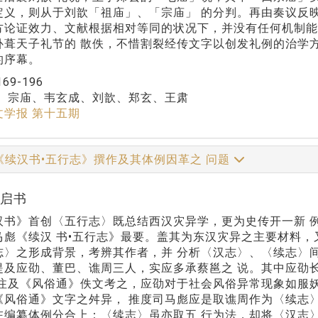
定义，则从于刘歆「祖庙」、「宗庙」 的分判。再由奏议反
方论证效力、文献根据相对等同的状况下，并没有任何机制能
补葺天子礼节的 散佚，不惜割裂经传文字以创发礼例的治学
的序幕。
169-196
：
宗庙、韦玄成、刘歆、郑玄、王肃
文学报 第十五期
《续汉书•五行志》撰作及其体例因革之 问题
黄启书
汉书》首创〈五行志〉既总结西汉灾异学，更为史传开一新 
马彪《续汉 书•五行志》最要。盖其为东汉灾异之主要材料，
志〉之形成背景，考辨其作者，并 分析〈汉志〉、〈续志〉
提及应劭、董巴、谯周三人，实应多承蔡邕之 说。其中应劭
昭注及《风俗通》佚文考之，应劭对于社会风俗异常现象如服
《风俗通》文字之舛异， 推度司马彪应是取谯周作为〈续志
在编纂体例分合上：〈续志〉虽亦取五 行为法，却将〈汉志