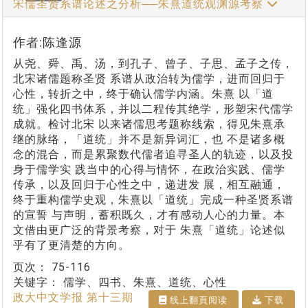
宋儒圣贤系谱论述之分析──朱熹道统观渊源考察
作者:陈逢源
从尧、舜、禹、汤，到孔子、曾子、子思、孟子之传，
北宋诸儒题称圣贤 系谱从政治转为儒学，进而回归于
心性，转折之中，终于确认儒学内涵。朱熹 以「道
统」强化四书体系，并以二程传其绝学，形塑宋代儒学
成就。检讨北宋 以来诸儒思考题称线索，得见朱熹承
继的脉络，「道统」并不是新异词汇，也 不是诸多概
念的混合，而是累聚数代儒者追寻圣人的轨迹，以及投
身于儒学实 践当中的心得与情怀，在政治实践、儒学
传承，以及回归于心性之中，递进发 展，相互融通，
终于重构儒学史观，朱熹以「道统」完成一种圣贤系谱
的宣誓 与声明，蓄积既久，才有感动人心的力量。本
文借由更广泛的背景考察，对于 朱熹「道统」论述似
乎有了更清楚的方向。
页次：
75-116
关键字：
儒学、四书、朱熹、道统、心性
政大中文学报 第十三期
线上翻⾴阅读
下载