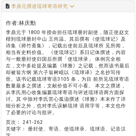
李鼎元撰述琉球寄语研究
作者:林庆勳
李鼎元于 1800 年授命担任琉球册封副使，随正使赵文
楷到琉球册封中山 王尚温。其后撰有《使琉球记》及
诗集《师竹斋集》，记载出使前后及琉球所 见所闻，
相当有史料价值。 《使琉球记》系日记体撰述，内容
与一般册封使归国后所撰「使琉球录」 体例完全相
左，文中多处提及编纂《球雅》之记载，然而该书最后
却被翁方纲 第六子翁树崐以《琉球译》之名抄写传
世。该书记载琉球寄语3105 条，为目 前所见琉球寄语
数量最多之撰述，文献价值不可小看。 本文之撰述，
从李氏用心收集编纂琉球寄语与评述琉球语两方面探
讨。其 中除对李氏苦心孤诣撰述《球雅》本末作了详
细分析之外，也对李氏误解琉球 语用字等，本文也作
了必要的讨论与批评。
页次：
241-262
关键字：
册封使、寄语、使琉球录、琉球语、记音汉
字