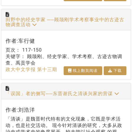
田野中的经史学家 ──顾颉刚学术考察事业中的古迹古
物调查活动
作者:车行健
页次：
117-150
关键字：
顾颉刚、经史学家、学术考察、古迹古物调
查、禹贡学会
政大中文学报 第十三期
线上翻⾴阅读
下载
「误国」者的侧写──东晋谢氏之清谈兴家的营谋
作者:刘浩洋
「清谈」是魏晋时代特有的文化现象，它既是学术活
动，也是社交活动。 现今针对清谈的研究，大多从政
治史或学术史的角度展开，较未能以社会观察 的视