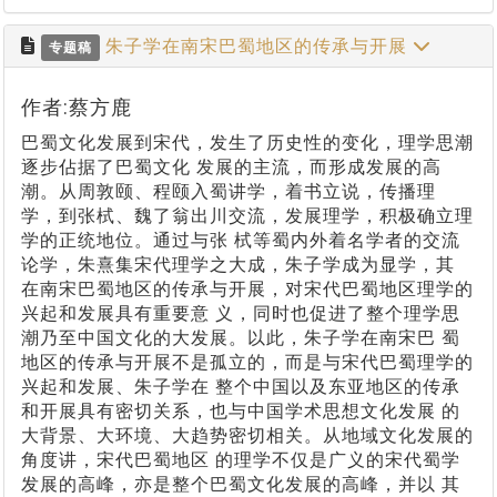
朱子学在南宋巴蜀地区的传承与开展
专题稿
作者:蔡方鹿
巴蜀文化发展到宋代，发生了历史性的变化，理学思潮
逐步佔据了巴蜀文化 发展的主流，而形成发展的高
潮。从周敦颐、程颐入蜀讲学，着书立说，传播理
学，到张栻、魏了翁出川交流，发展理学，积极确立理
学的正统地位。通过与张 栻等蜀内外着名学者的交流
论学，朱熹集宋代理学之大成，朱子学成为显学，其
在南宋巴蜀地区的传承与开展，对宋代巴蜀地区理学的
兴起和发展具有重要意 义，同时也促进了整个理学思
潮乃至中国文化的大发展。以此，朱子学在南宋巴 蜀
地区的传承与开展不是孤立的，而是与宋代巴蜀理学的
兴起和发展、朱子学在 整个中国以及东亚地区的传承
和开展具有密切关系，也与中国学术思想文化发展 的
大背景、大环境、大趋势密切相关。从地域文化发展的
角度讲，宋代巴蜀地区 的理学不仅是广义的宋代蜀学
发展的高峰，亦是整个巴蜀文化发展的高峰，并以 其