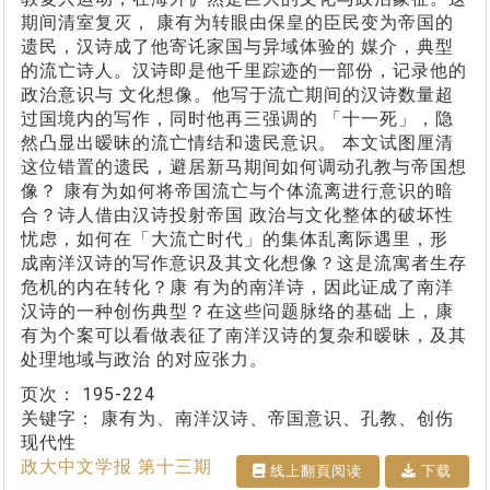
期间清室复灭， 康有为转眼由保皇的臣民变为帝国的
遗民，汉诗成了他寄讬家国与异域体验的 媒介，典型
的流亡诗人。汉诗即是他千里踪迹的一部份，记录他的
政治意识与 文化想像。他写于流亡期间的汉诗数量超
过国境内的写作，同时他再三强调的 「十一死」，隐
然凸显出暧昧的流亡情结和遗民意识。 本文试图厘清
这位错置的遗民，避居新马期间如何调动孔教与帝国想
像？ 康有为如何将帝国流亡与个体流离进行意识的暗
合？诗人借由汉诗投射帝国 政治与文化整体的破坏性
忧虑，如何在「大流亡时代」的集体乱离际遇里，形
成南洋汉诗的写作意识及其文化想像？这是流寓者生存
危机的内在转化？康 有为的南洋诗，因此证成了南洋
汉诗的一种创伤典型？在这些问题脉络的基础 上，康
有为个案可以看做表征了南洋汉诗的复杂和暧昧，及其
处理地域与政治 的对应张力。
页次：
195-224
关键字：
康有为、南洋汉诗、帝国意识、孔教、创伤
现代性
政大中文学报 第十三期
线上翻⾴阅读
下载