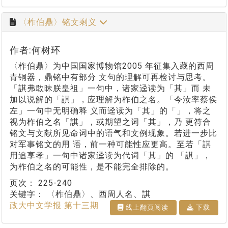
〈柞伯鼎〉铭文剩义
作者:何树环
〈柞伯鼎〉为中国国家博物馆2005 年征集入藏的西周
青铜器，鼎铭中有部分 文句的理解可再检讨与思考。
「諆弗敢昧朕皇祖」一句中，诸家迳读为「其」而 未
加以说解的「諆」，应理解为柞伯之名。「今汝率蔡侯
左」一句中无明确释 义而迳读为「其」的「」，将之
视为柞伯之名「諆」，或期望之词「其」，乃 更符合
铭文与文献所见命词中的语气和文例现象。若进一步比
对军事铭文的用 语，前一种可能性应更高。至若「諆
用追享孝」一句中诸家迳读为代词「其」的 「諆」，
为柞伯之名的可能性，是不能完全排除的。
页次：
225-240
关键字：
〈柞伯鼎〉、西周人名、諆
政大中文学报 第十三期
线上翻⾴阅读
下载