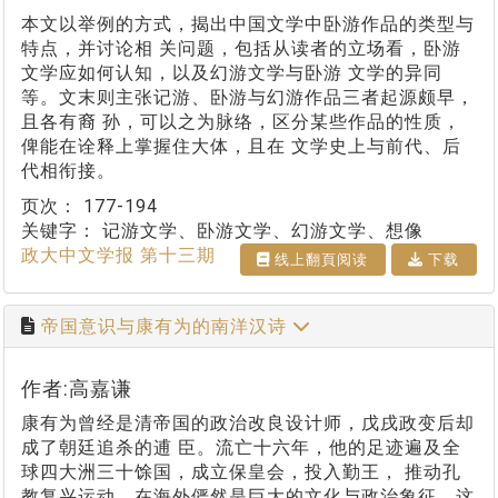
本文以举例的方式，揭出中国文学中卧游作品的类型与
特点，并讨论相 关问题，包括从读者的立场看，卧游
文学应如何认知，以及幻游文学与卧游 文学的异同
等。文末则主张记游、卧游与幻游作品三者起源颇早，
且各有裔 孙，可以之为脉络，区分某些作品的性质，
俾能在诠释上掌握住大体，且在 文学史上与前代、后
代相衔接。
页次：
177-194
关键字：
记游文学、卧游文学、幻游文学、想像
政大中文学报 第十三期
线上翻⾴阅读
下载
帝国意识与康有为的南洋汉诗
作者:高嘉谦
康有为曾经是清帝国的政治改良设计师，戊戌政变后却
成了朝廷追杀的逋 臣。流亡十六年，他的足迹遍及全
球四大洲三十馀国，成立保皇会，投入勤王， 推动孔
教复兴运动，在海外俨然是巨大的文化与政治象征。这