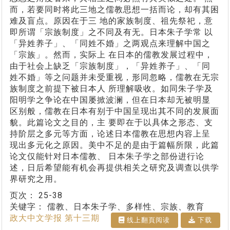
而，若要同时将此三地之儒教思想一括而论，却有其困
难及盲点。原因在于三 地的家族制度、祖先祭祀，意
即所谓「宗族制度」之不同及有无。日本朱子学常 以
「异姓养子」、「同姓不婚」之两观点来理解中国之
「宗族」。然而，实际上 在日本的儒教发展过程中，
由于社会上缺乏「宗族制度」，「异姓养子」、「同
姓不婚」等之问题并未受重视，形同忽略，儒教在无宗
族制度之前提下被日本人 所理解吸收。如同朱子学及
阳明学之争论在中国屡掀波澜，但在日本却无被明显
区别般，儒教在日本有别于中国呈现出其不同的发展面
貌。此篇论文之目的，主 要即在于以具体之形态、支
持阶层之多元等方面，论述日本儒教在思想内容上呈
现出多元化之原因。美中不足的是由于篇幅所限，此篇
论文仅能针对日本儒教、 日本朱子学之部份进行论
述，日后希望能有机会再提供相关之研究及调查以供学
界研究之用。
页次：
25-38
关键字：
儒教、日本朱子学、多样性、宗族、教育
政大中文学报 第十三期
线上翻⾴阅读
下载