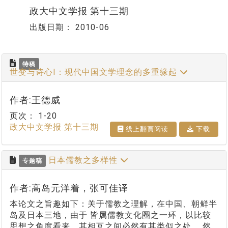
政大中文学报 第十三期
出版日期：
2010-06
特稿
世变与诗心I：现代中国文学理念的多重缘起
作者:王德威
页次：
1-20
政大中文学报 第十三期
线上翻⾴阅读
下载
日本儒教之多样性
专题稿
作者:高岛元洋着，张可佳译
本论文之旨趣如下：关于儒教之理解，在中国、朝鲜半
岛及日本三地，由于 皆属儒教文化圈之一环，以比较
思想之角度看来，其相互之间必然有其类似之处。 然