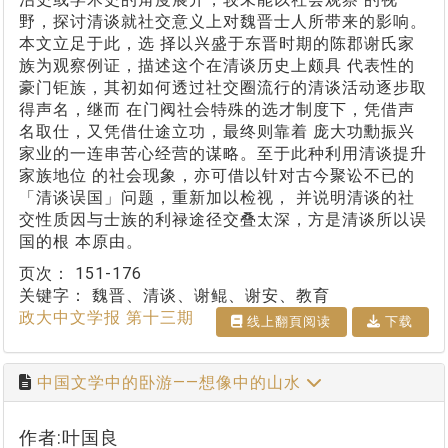
野，探讨清谈就社交意义上对魏晋士人所带来的影响。
本文立足于此，选 择以兴盛于东晋时期的陈郡谢氏家
族为观察例证，描述这个在清谈历史上颇具 代表性的
豪门钜族，其初如何透过社交圈流行的清谈活动逐步取
得声名，继而 在门阀社会特殊的选才制度下，凭借声
名取仕，又凭借仕途立功，最终则靠着 庞大功勳振兴
家业的一连串苦心经营的谋略。至于此种利用清谈提升
家族地位 的社会现象，亦可借以针对古今聚讼不已的
「清谈误国」问题，重新加以检视， 并说明清谈的社
交性质因与士族的利禄途径交叠太深，方是清谈所以误
国的根 本原由。
页次：
151-176
关键字：
魏晋、清谈、谢鲲、谢安、教育
政大中文学报 第十三期
线上翻⾴阅读
下载
中国文学中的卧游——想像中的山水
作者:叶国良