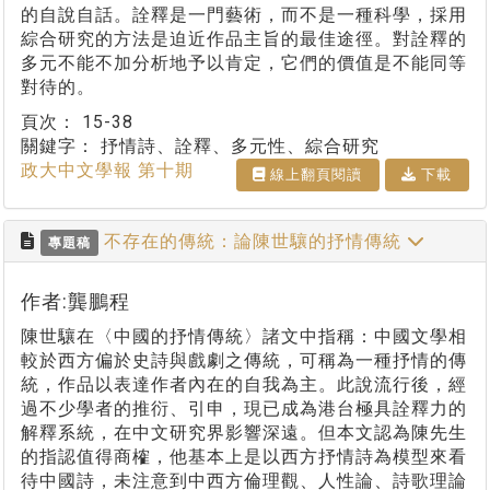
的自說自話。詮釋是一門藝術，而不是一種科學，採用
綜合研究的方法是迫近作品主旨的最佳途徑。對詮釋的
多元不能不加分析地予以肯定，它們的價值是不能同等
對待的。
頁次：
15-38
關鍵字：
抒情詩、詮釋、多元性、綜合研究
政大中文學報 第十期
線上翻⾴閱讀
下載
不存在的傳統：論陳世驤的抒情傳統
專題稿
作者:龔鵬程
陳世驤在〈中國的抒情傳統〉諸文中指稱：中國文學相
較於西方偏於史詩與戲劇之傳統，可稱為一種抒情的傳
統，作品以表達作者內在的自我為主。此說流行後，經
過不少學者的推衍、引申，現已成為港台極具詮釋力的
解釋系統，在中文研究界影響深遠。但本文認為陳先生
的指認值得商榷，他基本上是以西方抒情詩為模型來看
待中國詩，未注意到中西方倫理觀、人性論、詩歌理論