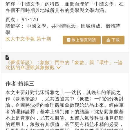
解釋「中國文學」的特徵，並進而理解「中國文學」在
各個不同時期與地域所具有的美學與文學內涵。
頁次：
91-120
關鍵字：
中國文學、共同體觀念、區域構成、個體詩
學
政大中文學報 第十期
線上翻⾴閱讀
下載
《夢溪筆談》〈象數〉門中的「象數」與「環中」--論
沈括的命理觀與象數觀
作者:賴錫三
本文主要針對北宋博雅之士──沈括，其晚年的筆記之
作《夢溪筆談》，尤其透過其中〈象數〉一門的分析討
論，企圖將沈括的命理觀和象數觀給結晶出來。經由筆
者的理解詮釋，基本上得到如下的結論：沈括對象數基
本上是肯定的，尤其在曆算、五運六氣等科技推算範疇
的運用上，象數有其價值，甚至更有精益求精的必要，