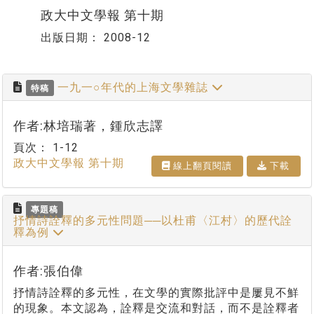
政大中文學報 第十期
出版日期：
2008-12
一九一○年代的上海文學雜誌
特稿
作者:林培瑞著，鍾欣志譯
頁次：
1-12
政大中文學報 第十期
線上翻⾴閱讀
下載
專題稿
抒情詩詮釋的多元性問題──以杜甫〈江村〉的歷代詮
釋為例
作者:張伯偉
抒情詩詮釋的多元性，在文學的實際批評中是屢見不鮮
的現象。本文認為，詮釋是交流和對話，而不是詮釋者