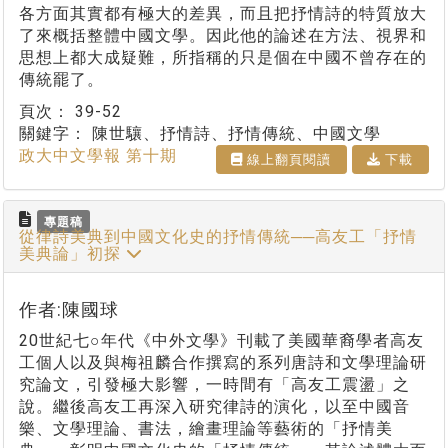
各方面其實都有極大的差異，而且把抒情詩的特質放大
了來概括整體中國文學。因此他的論述在方法、視界和
思想上都大成疑難，所指稱的只是個在中國不曾存在的
傳統罷了。
頁次：
39-52
關鍵字：
陳世驤、抒情詩、抒情傳統、中國文學
政大中文學報 第十期
線上翻⾴閱讀
下載
專題稿
從律詩美典到中國文化史的抒情傳統──高友工「抒情
美典論」初探
作者:陳國球
20世紀七○年代《中外文學》刊載了美國華裔學者高友
工個人以及與梅祖麟合作撰寫的系列唐詩和文學理論研
究論文，引發極大影響，一時間有「高友工震盪」之
說。繼後高友工再深入研究律詩的演化，以至中國音
樂、文學理論、書法，繪畫理論等藝術的「抒情美