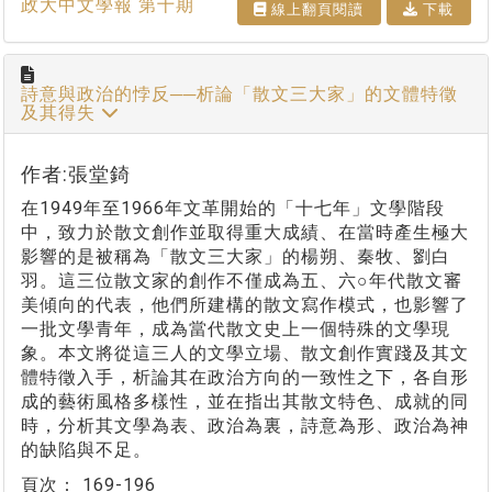
政大中文學報 第十期
線上翻⾴閱讀
下載
詩意與政治的悖反──析論「散文三大家」的文體特徵
及其得失
作者:張堂錡
在1949年至1966年文革開始的「十七年」文學階段
中，致力於散文創作並取得重大成績、在當時產生極大
影響的是被稱為「散文三大家」的楊朔、秦牧、劉白
羽。這三位散文家的創作不僅成為五、六○年代散文審
美傾向的代表，他們所建構的散文寫作模式，也影響了
一批文學青年，成為當代散文史上一個特殊的文學現
象。本文將從這三人的文學立場、散文創作實踐及其文
體特徵入手，析論其在政治方向的一致性之下，各自形
成的藝術風格多樣性，並在指出其散文特色、成就的同
時，分析其文學為表、政治為裏，詩意為形、政治為神
的缺陷與不足。
頁次：
169-196