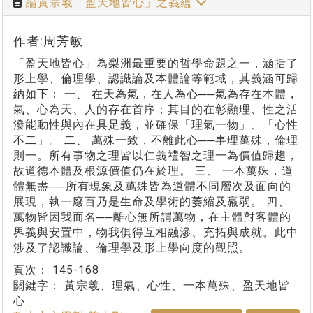
論黃宗羲「盈天地皆心」之義蘊
作者:周芳敏
「盈天地皆心」為梨洲最重要的哲學命題之一，涵括了
形上學、倫理學、認識論及本體論等範域，其義涵可歸
納如下： 一、 在天為氣，在人為心──氣為存在本體，
氣、心為天、人的存在首序；其目的在彰顯理、性之活
潑能動性與內在具足義，並確保「理氣一物」、「心性
不二」。 二、 萬殊一致，不離此心──事理萬殊，倫理
則一。所有事物之理皆以仁義禮智之理一為價值歸趨，
故道德本體及根源價值仍在於理。 三、 一本萬殊，道
體無盡──所有現象及萬殊皆為道體不同層次及面向的
展現，執一廢百乃是生命及學術的萎縮及羸弱。 四、
萬物皆因我而名──離心無所謂萬物，在主體對客體的
界義與安置中，物我俱得互相融滲、充拓與成就。此中
涉及了認識論、倫理學及形上學向度的觀照。
頁次：
145-168
關鍵字：
黃宗羲、理氣、心性、一本萬殊、盈天地皆
心