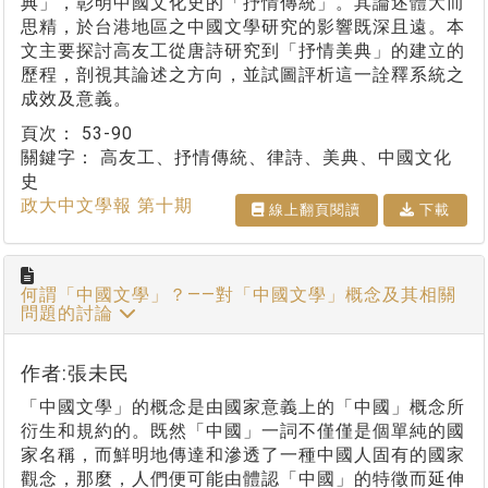
典」，彰明中國文化史的「抒情傳統」。其論述體大而
思精，於台港地區之中國文學研究的影響既深且遠。本
文主要探討高友工從唐詩研究到「抒情美典」的建立的
歷程，剖視其論述之方向，並試圖評析這一詮釋系統之
成效及意義。
頁次：
53-90
關鍵字：
高友工、抒情傳統、律詩、美典、中國文化
史
政大中文學報 第十期
線上翻⾴閱讀
下載
何謂「中國文學」？——對「中國文學」概念及其相關
問題的討論
作者:張未民
「中國文學」的概念是由國家意義上的「中國」概念所
衍生和規約的。既然「中國」一詞不僅僅是個單純的國
家名稱，而鮮明地傳達和滲透了一種中國人固有的國家
觀念，那麼，人們便可能由體認「中國」的特徵而延伸