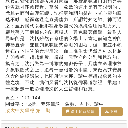
只要對變化的細節考慮愈周延，那麼象數運用的精算與
預告就可能愈接近。當然，象數的運用是有其限制的，
尤其在面對命理範疇，沈括更強調的是占卜者心靈的寂
然不動、感而遂通之直覺能力，所謂前知之神、神而通
之；至於漢代以後那種象數圖式的系統命理推測方式，
顯然落入了機械化的對應模式，難免膠著僵滯。最耐人
尋味的是，沈括雖然在命理的立場上，肯定前知之神的
神祕直覺，並批判象數圖式命測的固著，但，他並不執
迷在占卜推算的命理層次，而主張生命仍然是可以超越
吉凶禍福、超越象數、超越二元對立的分別和執取的。
換言之，沈括做為一博雅的知識份子，乃能在命理推算
與象數圖式之上，追尋一更根源的本體，來做為其安身
立命的終極歸依，此即所謂太極、環中等超越象數的本
體之境。至此，我們又看到沈括從儒釋道那裡，承繼了
一種超越一般命理層次的人生哲理和智慧。
頁次：
121-144
關鍵字：
沈括、夢溪筆談、象數、占卜、環中
政大中文學報 第十期
線上翻⾴閱讀
下載