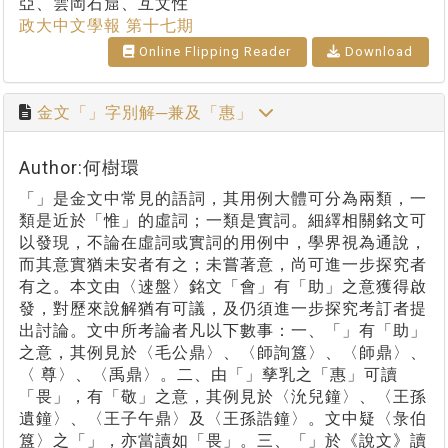
亞、雲岡石窟、互文性
政大中文學報 第十七期
Online Flipping Reader
Download
金文「」字別解─兼及「惠」
Author:何樹環
「」是金文中常見的語詞，其用例大體可分為兩類，一
類是近於「惟」的虛詞；一類是實詞。細繹相關銘文可
以發現，不論在虛詞或實詞的用例中，學界視為通說，
而其意實猶未安者有之；未嘗著意，尚可進一步探究者
有之。本文由〈逨盤〉銘文「會」有「助」之意獲得啟
發，對歷來說解猶有可議，及仍須進一步探究考訂者提
出討論。文中所考論者凡以下數事：一、「」有「助」
之意，其例見於〈毛公鼎〉、〈師詢簋〉、〈師鼎〉、
〈 尊〉、〈禹鼎〉。二、由「」孳乳之「惠」可讀
「畏」，有「敬」之意，其例見於〈沇兒鐘〉、〈王孫
遺鐘〉、〈王子午鼎〉及〈王孫誥鐘〉。文中疑〈彔伯
簋〉之「」，亦當讀如「畏」。三、「」於《說文》讀