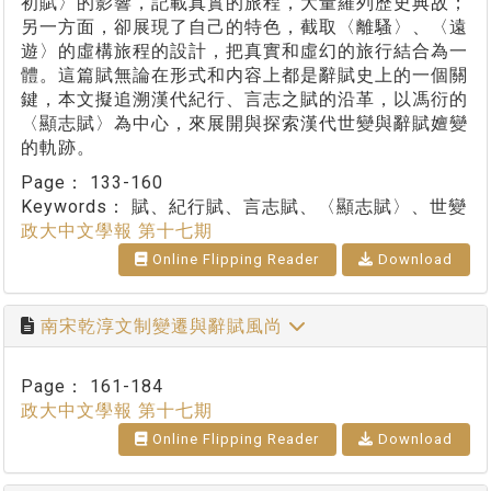
初賦〉的影響，記載真實的旅程，大量羅列歷史典故；
另一方面，卻展現了自己的特色，截取〈離騷〉、〈遠
遊〉的虛構旅程的設計，把真實和虛幻的旅行結合為一
體。這篇賦無論在形式和内容上都是辭賦史上的一個關
鍵，本文擬追溯漢代紀行、言志之賦的沿革，以馮衍的
〈顯志賦〉為中心，來展開與探索漢代世變與辭賦嬗變
的軌跡。
Page：
133-160
Keywords：
賦、紀行賦、言志賦、〈顯志賦〉、世變
政大中文學報 第十七期
Online Flipping Reader
Download
南宋乾淳文制變遷與辭賦風尚
Page：
161-184
政大中文學報 第十七期
Online Flipping Reader
Download