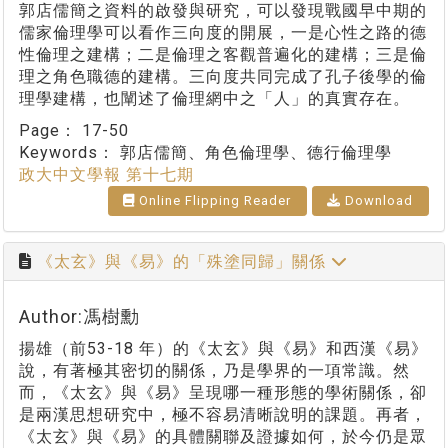
郭店儒簡之資料的啟發與研究，可以發現戰國早中期的
儒家倫理學可以看作三向度的開展，一是心性之路的德
性倫理之建構；二是倫理之客觀普遍化的建構；三是倫
理之角色職德的建構。三向度共同完成了孔子後學的倫
理學建構，也闡述了倫理網中之「人」的真實存在。
Page：
17-50
Keywords：
郭店儒簡、角色倫理學、德行倫理學
政大中文學報 第十七期
Online Flipping Reader
Download
《太玄》與《易》的「殊塗同歸」關係
Author:馮樹勳
揚雄（前53-18 年）的《太玄》與《易》和西漢《易》
說，有著極其密切的關係，乃是學界的一項常識。然
而，《太玄》與《易》呈現哪一種形態的學術關係，卻
是兩漢思想研究中，極不容易清晰說明的課題。再者，
《太玄》與《易》的具體關聯及證據如何，於今仍是眾