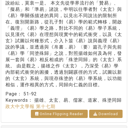
說紛紜，莫衷一是。 本文先從學界流行的「贊易」、
「擬易」和「準易」諸說，申明以往學者對《太玄》與
《易》學關係描述的異同，以見出不同說法的限制所
在。復別開新路，從孔子對《易》學的範式轉移，開啟
「義理」《易》學之路，對比不同的《易》學子系統，
以見漢代《易》在理想與現實中的範式衝突，以及《太
玄》試圖以何種形式，介入卜筮《易》說與義理《易》
說的爭議，並透過與《帛書．易》〈要〉篇孔子與先前
《易》學「同塗殊歸」之說，對照揚雄如何及為何，發
展一套與《易》相反相成的「殊塗同歸」的《太玄》系
統。 由是觀之，揚雄之作《太玄》，乃深受《易》學
內部範式衝突的困擾，透過別闢蹊徑的方式，試圖以新
的《太玄》系統，與現存殊塗的《易》學系統，以功能
相似，運作相異的方式，同歸向仁義的目標。
Page：
51-92
Keywords：
揚雄、太玄、易、儒家、道家、殊塗同歸
政大中文學報 第十七期
Online Flipping Reader
Download