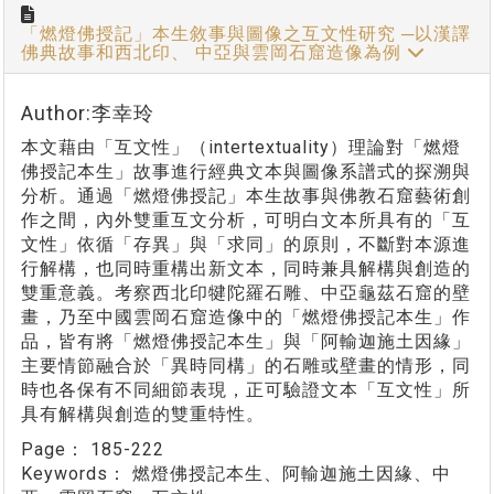
「燃燈佛授記」本生敘事與圖像之互文性研究 ─以漢譯
佛典故事和西北印、 中亞與雲岡石窟造像為例
Author:李幸玲
本文藉由「互文性」（intertextuality）理論對「燃燈
佛授記本生」故事進行經典文本與圖像系譜式的探溯與
分析。通過「燃燈佛授記」本生故事與佛教石窟藝術創
作之間，內外雙重互文分析，可明白文本所具有的「互
文性」依循「存異」與「求同」的原則，不斷對本源進
行解構，也同時重構出新文本，同時兼具解構與創造的
雙重意義。考察西北印犍陀羅石雕、中亞龜茲石窟的壁
畫，乃至中國雲岡石窟造像中的「燃燈佛授記本生」作
品，皆有將「燃燈佛授記本生」與「阿輸迦施土因緣」
主要情節融合於「異時同構」的石雕或壁畫的情形，同
時也各保有不同細節表現，正可驗證文本「互文性」所
具有解構與創造的雙重特性。
Page：
185-222
Keywords：
燃燈佛授記本生、阿輸迦施土因緣、中