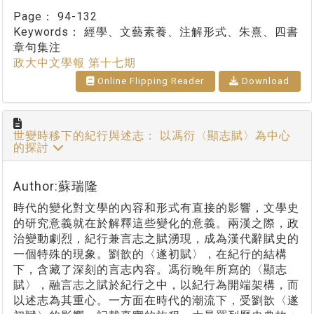
Page：
94-132
Keywords：
經學、文藝素養、注解形式、朱熹、四書
章句集注
政大中文學報 第十七期
Online Flipping Reader
Download
世變時移下的紀行與述志： 以馮衍〈顯志賦〉為中心
的探討
Author:蘇瑞隆
時代的變化對文學的內容和形式有直接的影響，文學史
的研究意義就在於解釋這些變化的意義。兩漢之際，政
治變動劇烈，紀行兼言志之賦湧現，成為漢代辭賦史的
一個特殊的現象。劉歆的〈遂初賦〉，在紀行的結構
下，含藏了深刻的言志內容。馮衍晚年所寫的〈顯志
賦〉，融言志之賦於紀行之中，以紀行為開端架構，而
以述志為其重心。一方面在時代的潮流下，受劉歆〈遂