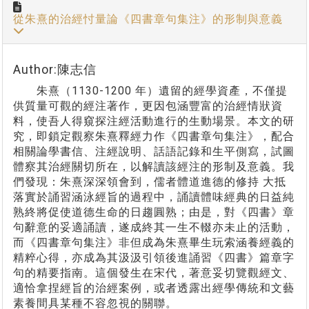
從朱熹的治經忖量論《四書章句集注》的形制與意義
Author:陳志信
朱熹（1130-1200 年）遺留的經學資產，不僅提
供質量可觀的經注著作，更因包涵豐富的治經情狀資
料，使吾人得窺探注經活動進行的生動場景。本文的研
究，即鎖定觀察朱熹釋經力作《四書章句集注》，配合
相關論學書信、注經說明、話語記錄和生平側寫，試圖
體察其治經關切所在，以解讀該經注的形制及意義。我
們發現：朱熹深深領會到，儒者體道進德的修持 大抵
落實於誦習涵泳經旨的過程中，誦讀體味經典的日益純
熟終將促使道德生命的日趨圓熟；由是，對《四書》章
句辭意的妥適誦讀，遂成終其一生不輟亦未止的活動，
而《四書章句集注》非但成為朱熹畢生玩索涵養經義的
精粹心得，亦成為其汲汲引領後進誦習《四書》篇章字
句的精要指南。這個發生在宋代，著意妥切覽觀經文、
適恰拿捏經旨的治經案例，或者透露出經學傳統和文藝
素養間具某種不容忽視的關聯。