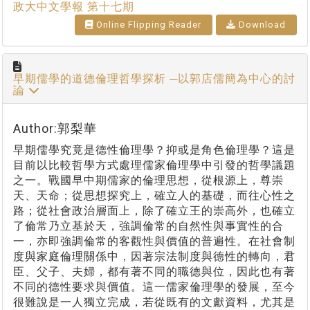
政大中文學報 第十七期
Online Flipping Reader
Download
早期儒學的道德倫理哲學探析 ─以郭店儒簡為中心的討
論
Author:郭梨華
早期儒學究竟是德性倫理學？抑或是角色倫理學？這是
目前以比較哲學方式處理儒家倫理學中引發的哲學議題
之一。戰國早中期儒家的倫理思想，從根源上，尊崇
天、天命；從思想探究上，確立人的基礎，而往心性之
路；從社會政治層面上，除了確立王的崇高外，也確立
了倫常乃立基於天，強調倫常的自然性與事實性的合
一，亦即強調倫常的客觀性與價值的普遍性。在社會制
度與家庭倫理關係中，因著宗法制度與德性的轉向，君
臣、父子、夫婦，都有著不同的職德與位，因此也有著
不同的德性要求與價值。這一儒家倫理學的發展，至今
很難說是一人獨立完成，若從既有的文獻資料，尤其是