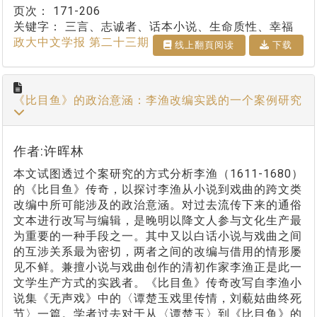
页次：
171-206
关键字：
三言、志诚者、话本小说、生命质性、幸福
政大中文学报 第二十三期
线上翻⾴阅读
下载
《比目鱼》的政治意涵：李渔改编实践的一个案例研究
作者:许晖林
本文试图透过个案研究的方式分析李渔（1611-1680）
的《比目鱼》传奇，以探讨李渔从小说到戏曲的跨文类
改编中所可能涉及的政治意涵。对过去流传下来的通俗
文本进行改写与编辑，是晚明以降文人参与文化生产最
为重要的一种手段之一。其中又以白话小说与戏曲之间
的互涉关系最为密切，两者之间的改编与借用的情形屡
见不鲜。兼擅小说与戏曲创作的清初作家李渔正是此一
文学生产方式的实践者。《比目鱼》传奇改写自李渔小
说集《无声戏》中的〈谭楚玉戏里传情，刘藐姑曲终死
节〉一篇。学者过去对于从〈谭楚玉〉到《比目鱼》的