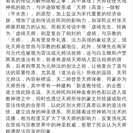
着名的传说为解州除蛟之事，其中展现了天师役使天地
神祇的能力，与许逊斩蛟形成「天师（高道）─除蛟
（平水患）」的原型，加上盐业为宋代重要的经济命
脉，增加了这则传说在民间的影响力，加深民众对张天
师驱邪能力的认知。而相关传说中将「虚靖先生」转换
为「虚靖天师」则是复合了朝封的「虚靖」与宗教的
「天师」，具有受皇帝礼遇、法力高强的象征意义，强
化天师在世俗与宗教的权威地位。此外，张继先在南宋
与元代也被视为雷法或元帅法祖师，这与白玉蟾和卢埜
两系的道法有关，前者将虚靖天师纳入雷法祖师的谱
系，后者则尊其为元帅法的创法之祖，让祂复合了道与
法的双重性质。尤其是《道法会元》所收的温琼、关羽
元帅法，内容标榜温、关二帅曾受天师保奏、符篆亦为
天师所传，其中带有一种建构「新道教传统」的企图：
道士借此除去温、关元帅民间祠神血食的色彩以进入道
教神谱之中，同时也透过天师所传的篆文符统摄或取代
雷法传统的合形符，以此区别火师汪真君以来的道法传
统，建立自身的神圣谱系。而后随着这些神祇与法术的
流播，相当程度又扩大了张天师的影响力，反复强化其
在世俗与宗教世界中的神圣权威，形塑了民众认为天师
精通呪法符箓的印象。