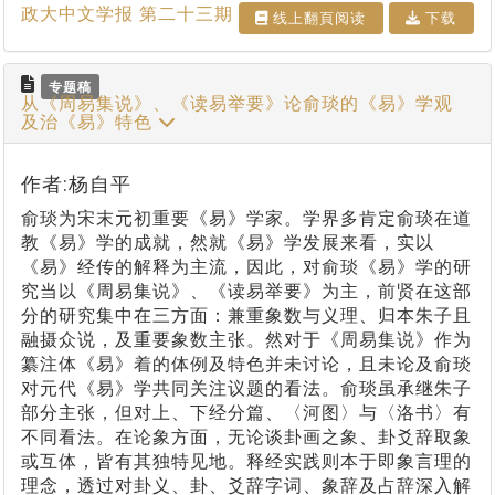
政大中文学报 第二十三期
线上翻⾴阅读
下载
专题稿
从《周易集说》、《读易举要》论俞琰的《易》学观
及治《易》特色
作者:杨自平
俞琰为宋末元初重要《易》学家。学界多肯定俞琰在道
教《易》学的成就，然就《易》学发展来看，实以
《易》经传的解释为主流，因此，对俞琰《易》学的研
究当以《周易集说》、《读易举要》为主，前贤在这部
分的研究集中在三方面：兼重象数与义理、归本朱子且
融摄众说，及重要象数主张。然对于《周易集说》作为
纂注体《易》着的体例及特色并未讨论，且未论及俞琰
对元代《易》学共同关注议题的看法。俞琰虽承继朱子
部分主张，但对上、下经分篇、〈河图〉与〈洛书〉有
不同看法。在论象方面，无论谈卦画之象、卦爻辞取象
或互体，皆有其独特见地。释经实践则本于即象言理的
理念，透过对卦义、卦、爻辞字词、象辞及占辞深入解