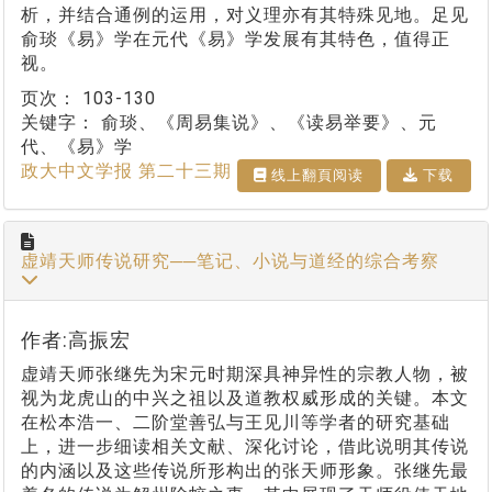
析，并结合通例的运用，对义理亦有其特殊见地。足见
俞琰《易》学在元代《易》学发展有其特色，值得正
视。
页次：
103-130
关键字：
俞琰、《周易集说》、《读易举要》、元
代、《易》学
政大中文学报 第二十三期
线上翻⾴阅读
下载
虚靖天师传说研究──笔记、小说与道经的综合考察
作者:高振宏
虚靖天师张继先为宋元时期深具神异性的宗教人物，被
视为龙虎山的中兴之祖以及道教权威形成的关键。本文
在松本浩一、二阶堂善弘与王见川等学者的研究基础
上，进一步细读相关文献、深化讨论，借此说明其传说
的内涵以及这些传说所形构出的张天师形象。张继先最