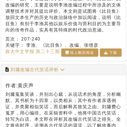
改编的研究，主要是说明李渔改编过程中所涉及的文体
调整技术并对其提出评价。本文则是试图将《比目鱼》
放回文本生产的历史与政治脉络中加以阅读，说明《比
目鱼》有别于李渔其他以娱乐价值与营利目的为主要导
向的传奇作品，实具有其特殊的时代政治意涵。
页次：
207-240
关键字：
李渔、《比目鱼》、改编、张缙彦
政大中文学报 第二十三期
线上翻⾴阅读
下载
刘墉改编古代笑话评析
作者:黄庆声
刘墉蒐集笑谈，并别出心裁，从说话术的角度，分析幽
默。其书析为十四章，以类相从；其中有作者亲遇例
证，并类聚相似笑话，而后解释其致笑之由。刘墉费心
蒐罗，用心编排。在采辑资料中，他将中国古代笑话，
转写为白话。本文即在评析其改编古代笑话之得失。全
文将依时序，追溯各古代笑话的源流，以了解故事内