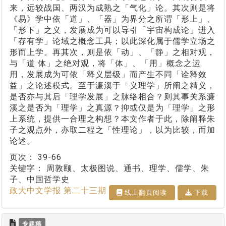
来，远较战国、两汉为成熟之「气化」论。其次则是将
《易》学中依「道」、「器」为界分之所谓「形上」、
「形下」之义，发展成为可以导引「宇宙构成论」进入
「存有学」论域之概念工具；以此深化属于儒学立场之
形而上学。再其次，则是依「动」、「静」之相对观，
与「道 体」之绝对观，将「体」、「用」概念之运
用，发展成为可依「释义层级」而产生不同「诠释效
益」之论述模式。至于濂溪于「义理学」所阐之精义，
是否亦与其后「理学发展」之脉络相合？则其事关系濂
溪之是否为「理学」之真源？抑或仅是为「理学」之形
上系统，提供一合理之构想？本文作者于此，除阐释朱
子之观点外，亦取二程之「性理论」，以为比较，而加
论述。
页次：
39-66
关键字：
周敦颐、太极图说、通书、理学、儒学、朱
子、中国哲学史
政大中文学报 第二十三期
线上翻⾴阅读
下载
专题稿