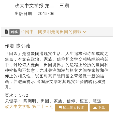
政大中文学报 第二十三期
出版日期：
2015-06
尘网中：陶渊明走向田园的侧影
特稿
作者:陈引驰
「田园」是凝聚陶潜现实生活、人生追求和诗学成就之
焦点，本文在政治、家族、信仰和文学交相错综的构架
中，讨论诗人走向「田园境界」的途程上经历的世间种
种挫折和不如意，尤其关注陶潜与桓玄之间在家族和信
仰上的相关性，试图对其归隐田园之背景做一新的描
画，并进而提示 出陶潜文学对其现实经验的转化和提
升。
页次：
5-32
关键字：
陶渊明、田园、家族、信仰、桓玄、慧远
政大中文学报 第二十三期
线上翻⾴阅读
下载