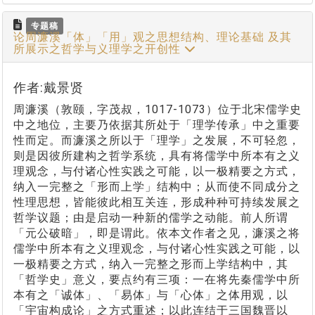
专题稿
论周濂溪「体」「用」观之思想结构、理论基础 及其
所展示之哲学与义理学之开创性
作者:戴景贤
周濂溪（敦颐，字茂叔，1017-1073）位于北宋儒学史
中之地位，主要乃依据其所处于「理学传承」中之重要
性而定。而濂溪之所以于「理学」之发展，不可轻忽，
则是因彼所建构之哲学系统，具有将儒学中所本有之义
理观念，与付诸心性实践之可能，以一极精要之方式，
纳入一完整之「形而上学」结构中；从而使不同成分之
性理思想，皆能彼此相互关连，形成种种可持续发展之
哲学议题；由是启动一种新的儒学之动能。前人所谓
「元公破暗」，即是谓此。依本文作者之见，濂溪之将
儒学中所本有之义理观念，与付诸心性实践之可能，以
一极精要之方式，纳入一完整之形而上学结构中，其
「哲学史」意义，要点约有三项：一在将先秦儒学中所
本有之「诚体」、「易体」与「心体」之体用观，以
「宇宙构成论」之方式重述；以此连结于三国魏晋以