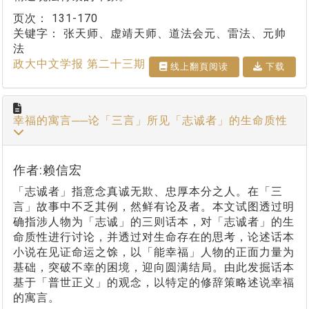
页次：
131-170
关键字：
张天师、虚靖天师、道法会元、雷法、元帅
法
政大中文学报 第二十三期
线上翻⾴阅读
下载
幸福的寓言──论「三言」所见「志诚者」的生命质性
作者:赖信宏
「志诚者」指意念真诚无欺、忠厚本分之人。在「三
言」故事中不乏其例，然鲜有论及者。本文试图透过明
确指涉人物为「志诚」的三则话本，对「志诚者」的生
命质性进行讨论，并透过对生命存在的思考，论述话本
小说在见证命运之馀，以「能幸福」人物的正面力量为
基础，突破不幸的困境，迎向圆满结局。由此发掘话本
基于「普世正义」的观念，以特定的修辞策略述说幸福
的寓言。