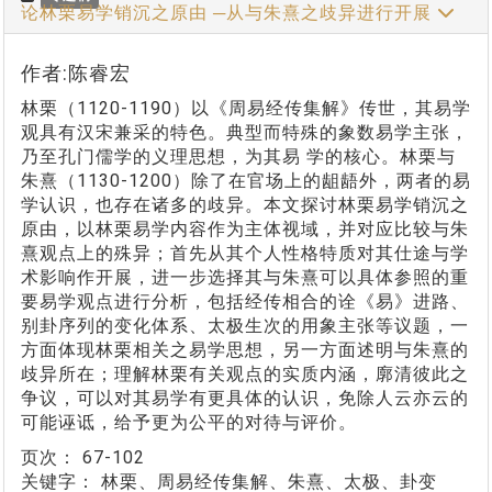
论林栗易学销沉之原由 ─从与朱熹之歧异进行开展
作者:陈睿宏
林栗（1120-1190）以《周易经传集解》传世，其易学
观具有汉宋兼采的特色。典型而特殊的象数易学主张，
乃至孔门儒学的义理思想，为其易 学的核心。林栗与
朱熹（1130-1200）除了在官场上的龃龉外，两者的易
学认识，也存在诸多的歧异。本文探讨林栗易学销沉之
原由，以林栗易学内容作为主体视域，并对应比较与朱
熹观点上的殊异；首先从其个人性格特质对其仕途与学
术影响作开展，进一步选择其与朱熹可以具体参照的重
要易学观点进行分析，包括经传相合的诠《易》进路、
别卦序列的变化体系、太极生次的用象主张等议题，一
方面体现林栗相关之易学思想，另一方面述明与朱熹的
歧异所在；理解林栗有关观点的实质内涵，廓清彼此之
争议，可以对其易学有更具体的认识，免除人云亦云的
可能诬诋，给予更为公平的对待与评价。
页次：
67-102
关键字：
林栗、周易经传集解、朱熹、太极、卦变