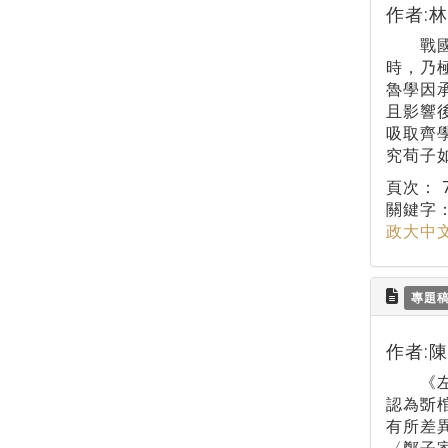
作者:
戰國晚
時，乃
魯學因
且影響
吸取齊
究荀子
頁次：
關鍵字
政大中
專題
作者:
《左傳
認為斲
有所差