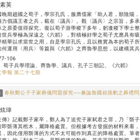
林素英
期趙國之荀子，學宗孔氏，服膺儒家「助人君，順陰陽，
極力倡議王者之兵，載在〈議兵〉。觀〈議兵〉之宗旨，多
承之原委值得探究。復以荀子游學稷下多年，躬逢稷下學士
後世兵學極為深遠之《六韜》，對積極好學之荀子尤應具有
學精華以求當世之用，自是學宗孔氏，且以務實為本的荀子
如何運用〈用兵〉等篇與《六韜》之齊魯學思想，以建構其兵
77-106
：
荀子兵學理論、齊魯學、議兵、孔子三朝記、《六韜》
文學報 第二十七期
春秋鄭公子子家葬儀問題探究──兼論魯國叔孫豹之葬禮
稿
陳炫瑋
》記載鄭子家卒，鄭人為了追究子家弒君之罪，乃「斲子
棺即斲薄其棺木，屬降格處置。但根據考古發掘的材料來看
異，因此僅用斲薄的方式不太可能作到真正的降格處置。筆