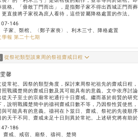
家喪〉的「利木三寸」是斲棺後的動作，並非等同於斲棺。
葬規格。「毋敢丁門而出」，是指鄭子家不得出西城正門而
，更直接將子家視為庶人看待，這些皆屬降格處置的作法。
107-146
：
子家、斲棺、〈鄭子家喪〉、利木三寸、降格處置
文學報 第二十七期
從祭祀類型談東周的祭祖齋戒日程
稿
鄭雯馨
常祀、因祭的類型角度，探討東周祭祀祖先的齋戒日程，
對照戰國楚簡的齋戒日數及其可能具有的意義。文中依序討論
出從天子至士的宗廟常祀通行十日齋戒。繼而基於前賢的研
下，說明戰國楚簡中的禱祠齋戒日數不等，乃因祭性質使然
同與可能具有的意義。禱祠在卜筮日、齋戒、祭祀的先後順
日的天干不同、齋戒未足十日則異於常祀。上述研究將有助於
147-186
：
齋戒、戒宿、廟祭、禱祠、楚簡