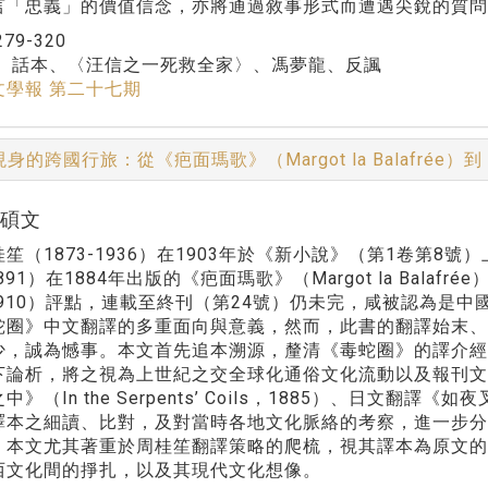
言「忠義」的價值信念，亦將通過敘事形式而遭遇尖銳的質問
279-320
：
話本、〈汪信之一死救全家〉、馮夢龍、反諷
文學報 第二十七期
身的跨國行旅：從《疤面瑪歌》（Margot la Balafrée
陳碩文
1873-1936）在1903年於《新小說》（第1卷第8號）上連載法
-1891）在1884年出版的《疤面瑪歌》（Margot la Ba
6-1910）評點，連載至終刊（第24號）仍未完，咸被認為
蛇圈》中文翻譯的多重面向與意義，然而，此書的翻譯始末
，誠為憾事。本文首先追本溯源，釐清《毒蛇圈》的譯介經過，將之放
下論析，將之視為上世紀之交全球化通俗文化流動以及報刊
中》（In the Serpents’ Coils，1885）、日文
譯本之細讀、比對，及對當時各地文化脈絡的考察，進一步
。本文尤其著重於周桂笙翻譯策略的爬梳，視其譯本為原文的
西文化間的掙扎，以及其現代文化想像。