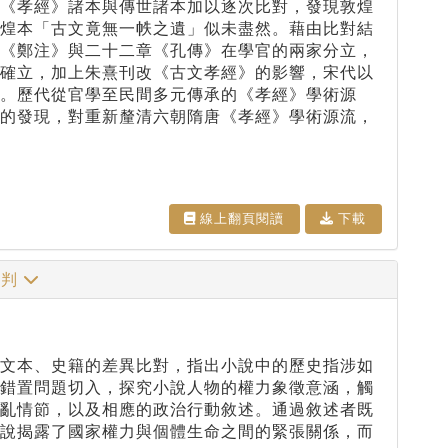
《孝經》諸本與傳世諸本加以逐次比對，發現敦煌
敦煌本「古文竟無一帙之遺」似未盡然。藉由比對結
章《鄭注》與二十二章《孔傳》在學官的兩家分立，
的確立，加上朱熹刊改《古文孝經》的影響，宋代以
。歷代從官學至民間多元傳承的《孝經》學術源
獻的發現，對重新釐清六朝隋唐《孝經》學術源流，
線上翻⾴閱讀
下載
批判
文本、史籍的差異比對，指出小說中的歷史指涉如
的錯置問題切入，探究小說人物的權力象徵意涵，觸
反亂情節，以及相應的政治行動敘述。通過敘述者既
小說揭露了國家權力與個體生命之間的緊張關係，而