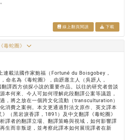
。
線上翻⾴閱讀
下載
）到《毒蛇圈》
國作家鮑福（Fortuné du Boisgobey，
lafrée），命名為《毒蛇圈》，由趼廛主人（吳趼人，
是中國翻譯西方偵探小說的重要作品。以往的研究者曾談
、源本何來、今人可如何理解此段翻譯公案等議題，
在一個跨文化流動（transculturation）
文化消費之案例。本文更通過對法文原作、英文譯本
翻譯《如夜叉》（黑岩淚香譯，1891）及中文翻譯《毒蛇圈》
分析譯者的翻譯立場、翻譯策略與視域，如何影響譯
再生而非叛逆，並考察此譯本如何展現譯者在新