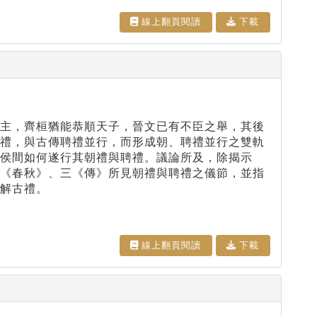
線上翻⾴閱讀
下載
主，齊桓猶能恭順天子，晉文已有不臣之舉，其後
朝禮，與古傳聘禮並行，而形成朝、聘禮並行之雙軌
侯間如何遂行其朝禮與聘禮。議論所及，除揭示
、《春秋》、三《傳》所見朝禮與聘禮之儀節，並指
解古禮。
線上翻⾴閱讀
下載