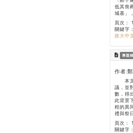
〈鄭子
低其喪
城基」
頁次：
關鍵字
政大中
專題
作者:
本文從
議，並
數，得
此背景
程的異
禮與祭
頁次：
關鍵字