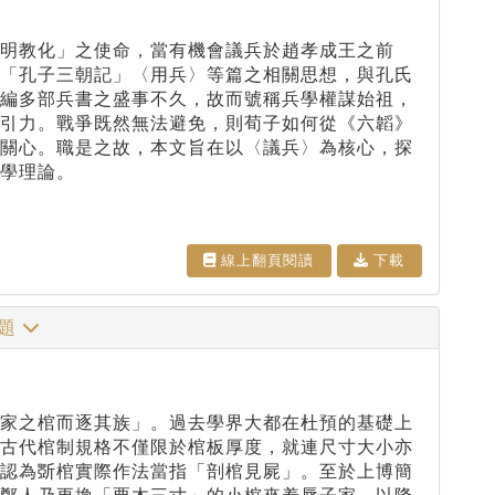
明教化」之使命，當有機會議兵於趙孝成王之前
承「孔子三朝記」〈用兵〉等篇之相關思想，與孔氏
整編多部兵書之盛事不久，故而號稱兵學權謀始祖，
吸引力。戰爭既然無法避免，則荀子如何從《六韜》
所關心。職是之故，本文旨在以〈議兵〉為核心，探
學理論。
線上翻⾴閱讀
下載
問題
家之棺而逐其族」。過去學界大都在杜預的基礎上
，古代棺制規格不僅限於棺板厚度，就連尺寸大小亦
者認為斲棺實際作法當指「剖棺見屍」。至於上博簡