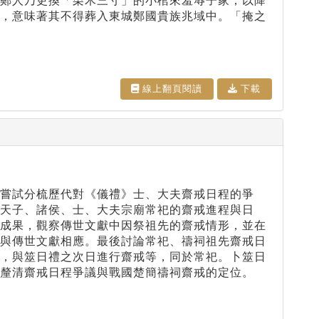
即鄭人乃更換「栗木三寸」的小棺來羞辱子家，以降
葬，意味著其不得葬入東城鄭國貴族兆域中。「掩之
線上翻⾴閱讀
下載
嘗試分梳歷代對《儀禮》士、大夫齋戒日程的爭
天子、諸侯、士、大夫宗廟常祀的齋戒進程與日
究成果，觀察傳世文獻中因祭祖先的齋戒情形，並在
，與傳世文獻相應。最後討論常祀、禱祠祖先齋戒日
序，與筮日禮之次日進行齋戒等，同於常祀。卜筮日
釐清齋戒日程爭議與戰國楚簡禱祠齋戒的定位。