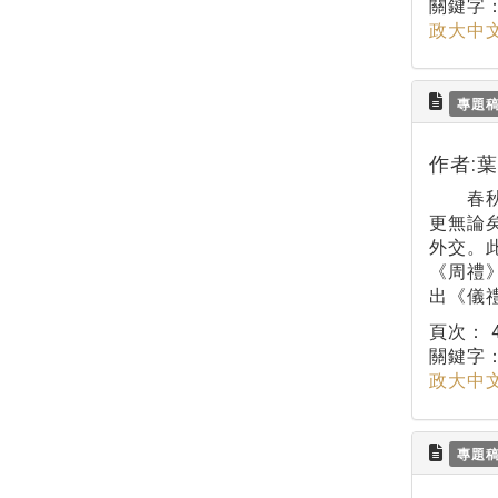
關鍵字
政大中
專題
作者:
春秋時
更無論
外交。
《周禮
出《儀
頁次：
關鍵字
政大中
專題