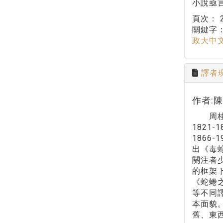
小說亟
頁次：
關鍵字
政大中
譯者現
作者:
周桂笙（
1821
186
出《毒
關注者少
的框架
《蛇蜷之
等不同
本面貌
舊、東