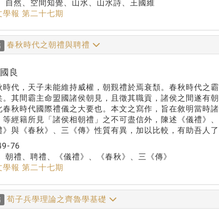
：
自然、空間知覺、山水、山水詩、王國維
文學報 第二十七期
春秋時代之朝禮與聘禮
稿
葉國良
代，天子未能維持威權，朝覲禮於焉衰頹。春秋時代之霸
矣。其間霸主命盟國諸侯朝見，且徵其職貢，諸侯之間遂有
此春秋時代國際禮儀之大要也。本文之寫作，旨在敘明當時諸
》等經籍所見「諸侯相朝禮」之不可盡信外，陳述《儀禮》
禮》與《春秋》、三《傳》性質有異，加以比較，有助吾人了
49-76
：
朝禮、聘禮、《儀禮》、《春秋》、三《傳》
文學報 第二十七期
荀子兵學理論之齊魯學基礎
稿