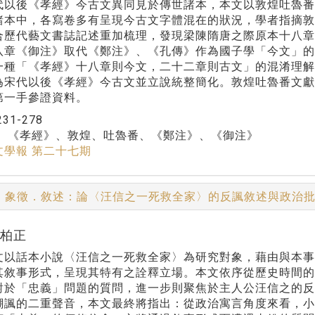
後《孝經》今古文異同見於傳世諸本，本文以敦煌吐魯番
諸本中，各寫卷多有呈現今古文字體混在的狀況，學者指摘
合歷代藝文書誌記述重加梳理，發現梁陳隋唐之際原本十八
八章《御注》取代《鄭注》、《孔傳》作為國子學「今文」
一種「《孝經》十八章則今文，二十二章則古文」的混淆理解
為宋代以後《孝經》今古文並立說統整簡化。敦煌吐魯番文
第一手參證資料。
231-278
：
《孝經》、敦煌、吐魯番、《鄭注》、《御注》
文學報 第二十七期
．象徵．敘述：論〈汪信之一死救全家〉的反諷敘述與政治
劉柏正
話本小說〈汪信之一死救全家〉為研究對象，藉由與本事
其敘事形式，呈現其特有之詮釋立場。本文依序從歷史時間
對於「忠義」問題的質問，進一步則聚焦於主人公汪信之的
嘲諷的二重聲音，本文最終將指出：從政治寓言角度來看，