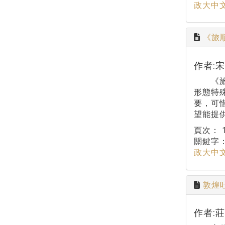
政大中
《旅
作者:
《旅順
形態特
要，可
望能提
頁次：
關鍵字
政大中
敦煌
作者: