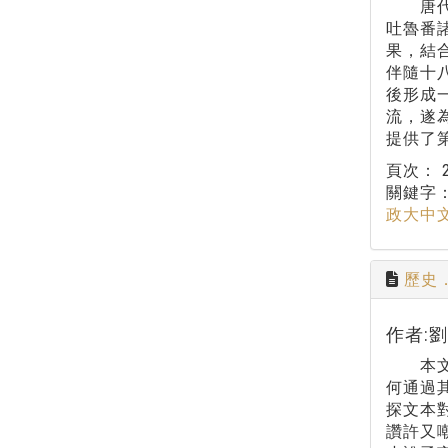
唐代以
吐魯番
果，結
伴隨十
後形成
流，遂
提供了
頁次：
關鍵字
政大中
歷史
作者:
本文以
何通過
探文本
讚許又