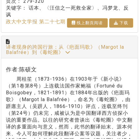
页次：
279-320
关键字：
话本、〈汪信之一死救全家〉、冯梦龙、反
讽
政大中文学报 第二十七期
线上翻⾴阅读
下载
译者现身的跨国行旅：从《疤面玛歌》（Margot la
Balafrée）到《毒蛇圈》
作者:陈硕文
周桂笙（1873-1936）在1903年于《新小说》
（第1卷第8号）上连载法国作家鲍福（Fortuné du
Boisgobey，1821-1891）在1884年出版的《疤面玛
歌》（Margot la Balafrée），命名为《毒蛇圈》，由
趼廛主人（吴趼人，1866-1910）评点，连载至终刊
（第24号）仍未完，咸被认为是中国翻译西方侦探小
说的重要作品。以往的研究者曾谈出《毒蛇圈》中文翻
译的多重面向与意义，然而，此书的翻译始末、源本何
来、今人可如何理解此段翻译公案等议题，关注者少，