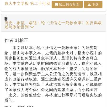
政大中文学报 第二十七期
线上翻⾴阅读
下载
历史．象征．叙述：论〈汪信之一死救全家〉的反讽叙
述与政治批判
作者:刘柏正
本文以话本小说〈汪信之一死救全家〉为研究对
象，借由与本事文本、史籍的差异比对，指出小说中的
历史指涉如何通过其叙事形式，呈现其特有之诠释立
场。本文依序从历史时间的错置问题切入，探究小说人
物的权力象征意涵，触探文本对于「忠义」问题的质
问，进一步则聚焦于主人公汪信之的反乱情节，以及相
应的政治行动叙述。通过叙述者既讚许又嘲讽的二重声
音，本文最终将指出：从政治寓言角度来看，小说揭露
了国家权力与个体生命之间的紧张关系，而小说亟言
「忠义」的价值信念，亦将通过叙事形式而遭遇尖锐的
质问。