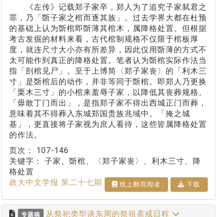
《左传》记载郑子家卒，郑人为了追究子家弑君之
罪，乃「斲子家之棺而逐其族」。过去学界大都在杜预
的基础上认为斲棺即斲薄其棺木，属降格处置。但根据
考古发掘的材料来看，古代棺制规格不仅限于棺板厚
度，就连尺寸大小亦有所差异，因此仅用斲薄的方式不
太可能作到真正的降格处置。笔者认为斲棺实际作法当
指「剖棺见尸」。至于上博简〈郑子家丧〉的「利木三
寸」是斲棺后的动作，并非等同于斲棺。即郑人乃更换
「栗木三寸」的小棺来羞辱子家，以降低其丧葬规格。
「毋敢丁门而出」，是指郑子家不得出西城正门而葬，
意味着其不得葬入东城郑国贵族兆域中。「掩之城
基」，更直接将子家视为庶人看待，这些皆属降格处置
的作法。
页次：
107-146
关键字：
子家、斲棺、〈郑子家丧〉、利木三寸、降
格处置
政大中文学报 第二十七期
线上翻⾴阅读
下载
从祭祀类型谈东周的祭祖斋戒日程
专题稿