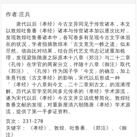
作者:庄兵
唐代以后《孝经》今古文异同见于传世诸本，本文
以敦煌吐鲁番《孝经》诸本与传世诸本加以逐次比对，
发现敦煌吐鲁番诸本中，各写卷多有呈现今古文字体混
在的状况，学者指摘敦煌本「古文竟无一帙之遗」似未
尽然。借由比对结果，结合历代艺文书志记述重加梳
理，发现梁陈隋唐之际原本十八章《郑注》与二十二章
《孔传》在学官的两家分立，伴随十八章《御注》取代
《郑注》、《孔传》作为国子学「今文」的确立，加上
朱熹刊改《古文孝经》的影响，宋代以后形成一种
「《孝经》十八章则今文，二十二章则古文」的混淆理
解。历代从官学至民间多元传承的《孝经》学术源流，
遂为宋代以后《孝经》今古文并立说统整简化。敦煌吐
鲁番文献的发现，对重新厘清六朝隋唐《孝经》学术源
流，提供了第一手参证资料。
页次：
231-278
关键字：
《孝经》、敦煌、吐鲁番、《郑注》、《御
注》