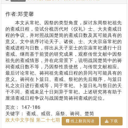
作者:郑雯馨
本文从常祀、因祭的类型角度，探讨东周祭祀祖先
的斋戒日程，尝试分梳历代对《仪礼》士、大夫斋戒日
程的争议，并对照战国楚简的斋戒日数及其可能具有的
意义。文中依序讨论天子、诸侯、士、大夫宗庙常祀的
斋戒进程与日数，得出从天子至士的宗庙常祀通行十日
斋戒。继而基于前贤的研究成果，观察传世文献中因祭
祖先的斋戒情形，并在此背景下，说明战国楚简中的祷
祠斋戒日数不等，乃因祭性质使然，与传世文献相应。
最后讨论常祀、祷祠祖先斋戒日程的异同与可能具有的
意义。祷祠在卜筮日、斋戒、祭祀的先后顺序，与筮日
礼之次日进行斋戒等，同于常祀。卜筮日礼与祭日的天
干不同、斋戒未足十日则异于常祀。上述研究将有助于
厘清斋戒日程争议与战国楚简祷祠斋戒的定位。
页次：
147-186
关键字：
斋戒、戒宿、庙祭、祷祠、楚简
政大中文学报 第二十七期
线上翻⾴阅读
下载