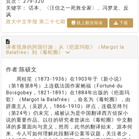
页次：
279-320
关键字：
话本、〈汪信之一死救全家〉、冯梦龙、反
讽
政大中文学报 第二十七期
线上翻⾴阅读
下载
译者现身的跨国行旅：从《疤面玛歌》（Margot la
Balafrée）到《毒蛇圈》
作者:陈硕文
周桂笙（1873-1936）在1903年于《新小说》
（第1卷第8号）上连载法国作家鲍福（Fortuné du
Boisgobey，1821-1891）在1884年出版的《疤面玛
歌》（Margot la Balafrée），命名为《毒蛇圈》，由
趼廛主人（吴趼人，1866-1910）评点，连载至终刊
（第24号）仍未完，咸被认为是中国翻译西方侦探小
说的重要作品。以往的研究者曾谈出《毒蛇圈》中文翻
译的多重面向与意义，然而，此书的翻译始末、源本何
来、今人可如何理解此段翻译公案等议题，关注者少，