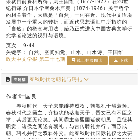
果就目前资料所得，则王国维（1877-1927）在20世
纪初译 介日本学者桑木严翼（1874-1946）关于哲学
的相关着作，大概是「自然」一词在近、现代中文语境
发展中一个重大的转折，而近代思想语汇中所指称的
「自然」的概念与用法，始乃正式进入中国古典文学研
究学者论述的视野与语境。
页次：
9-44
关键字：
自然、空间知觉、山水、山水诗、王国维
政大中文学报 第二十七期
线上翻⾴阅读
下载
春秋时代之朝礼与聘礼
专题稿
作者:叶国良
春秋时代，天子未能维持威权，朝觐礼于焉衰颓。
春秋时代之霸主，齐桓犹能恭顺天子，晋文已有不臣之
举，其后更无论矣。其间霸主命盟国诸侯朝见，且征其
职贡，诸侯之间遂有朝礼，与古传聘礼并行，而形成
朝、聘礼并行之双轨外交。此春秋时代国际礼仪之大要