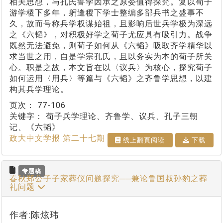
相关思想，与孔氏鲁学因承之原委值得探究。复以荀子
游学稷下多年，躬逢稷下学士整编多部兵书之盛事不
久，故而号称兵学权谋始祖，且影响后世兵学极为深远
之《六韬》，对积极好学之荀子尤应具有吸引力。战争
既然无法避免，则荀子如何从《六韬》吸取齐学精华以
求当世之用，自是学宗孔氏，且以务实为本的荀子所关
心。职是之故，本文旨在以〈议兵〉为核心，探究荀子
如何运用〈用兵〉等篇与《六韬》之齐鲁学思想，以建
构其兵学理论。
页次：
77-106
关键字：
荀子兵学理论、齐鲁学、议兵、孔子三朝
记、《六韬》
政大中文学报 第二十七期
线上翻⾴阅读
下载
专题稿
春秋郑公子子家葬仪问题探究──兼论鲁国叔孙豹之葬
礼问题
作者:陈炫玮