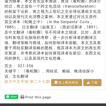
诚为憾事。本文首先追本溯源，厘清《毒蛇圈》的译介
经过，将之放在一个跨文化流动（transculturation）
的框架下论析，将之视为上世纪之交全球化通俗文化流
动以及报刊文化消费之案例。本文更通过对法文原作、
英文译本《蛇蜷之中》（In the Serpents’ Coils，
1885）、日文翻译《如夜叉》（黑岩泪香译，1891）
及中文翻译《毒蛇圈》等不同译本之细读、比对，及对
当时各地文化脉络的考察，进一步分析译者的翻译立
场、翻译策略与视域，如何影响译本面貌。本文尤其着
重于周桂笙翻译策略的爬梳，视其译本为原文的再生而
非叛逆，并考察此译本如何展现译者在新旧、东西文化
间的挣扎，以及其现代文化想像。
页次：
321-356
关键字：
《毒蛇圈》、周桂笙、鲍福、晚清侦探小
说、文化翻译
政大中文学报 第二十七期
线上翻⾴阅读
下载
Print this page
Share