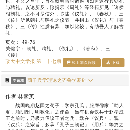
也。本文之写作，旨在叙明当时诸侯间如何遂行其朝礼
与聘礼。议论所及，除揭示《周礼》等经籍所见「诸侯
相朝礼」之不可尽信外，陈述《仪礼》、《春秋》、三
《传》所见朝礼与聘礼之仪节，并指出《仪礼》与《春
秋》、三《传》性质有异，加以比较，有助吾人了解古
礼。
页次：
49-76
关键字：
朝礼、聘礼、《仪礼》、《春秋》、三
《传》
政大中文学报 第二十七期
线上翻⾴阅读
下载
荀子兵学理论之齐鲁学基础
专题稿
作者:林素英
战国晚期赵国之荀子，学宗孔氏，服膺儒家「助人
君，顺阴阳，明教化」之使命，当有机会议兵于赵孝成
王之前时，乃极力倡议王者之兵，载在〈议兵〉。观
〈议兵〉之宗旨，多承「孔子三朝记」〈用兵〉等篇之