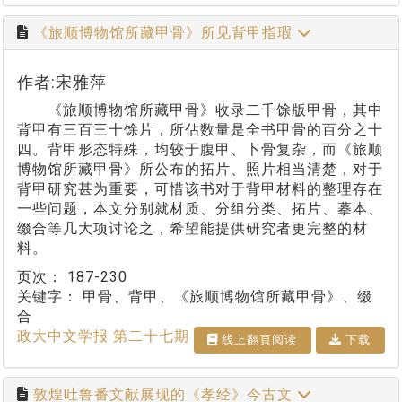
《旅顺博物馆所藏甲骨》所见背甲指瑕
作者:宋雅萍
《旅顺博物馆所藏甲骨》收录二千馀版甲骨，其中
背甲有三百三十馀片，所佔数量是全书甲骨的百分之十
四。背甲形态特殊，均较于腹甲、卜骨复杂，而《旅顺
博物馆所藏甲骨》所公布的拓片、照片相当清楚，对于
背甲研究甚为重要，可惜该书对于背甲材料的整理存在
一些问题，本文分别就材质、分组分类、拓片、摹本、
缀合等几大项讨论之，希望能提供研究者更完整的材
料。
页次：
187-230
关键字：
甲骨、背甲、《旅顺博物馆所藏甲骨》、缀
合
政大中文学报 第二十七期
线上翻⾴阅读
下载
敦煌吐鲁番文献展现的《孝经》今古文